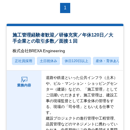
1
施工管理経験者歓迎／研修充実／年休120日／大
手企業との取引多数／面接１回
株式会社BREXA Engineering
正社員採用
土日祝休み
休日120日以上
産休・育休あり
道路や鉄道といった公共インフラ（土木）
や、ビル・マンション・ショッピングセン
業務内容
ター（建築）などの、「施工管理」として
ご活躍いただきます。施工管理は、建設工
事の現場監督として工事全体の管理をす
る、現場の「司令塔」ともいえる仕事で
す。
建設プロジェクトの進行管理や工程管理、
品質管理などのマネジメントに携わってい
ただき、中長期的にご自身の希望する専門