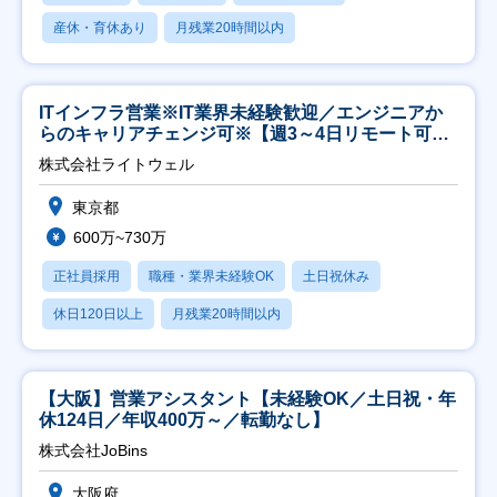
産休・育休あり
月残業20時間以内
ITインフラ営業※IT業界未経験歓迎／エンジニアか
らのキャリアチェンジ可※【週3～4日リモート可
能】
株式会社ライトウェル
東京都
600万~730万
正社員採用
職種・業界未経験OK
土日祝休み
休日120日以上
月残業20時間以内
【大阪】営業アシスタント【未経験OK／土日祝・年
休124日／年収400万～／転勤なし】
株式会社JoBins
大阪府