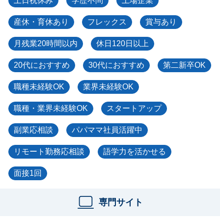
土日祝休み
学歴不問
上場企業
産休・育休あり
フレックス
賞与あり
月残業20時間以内
休日120日以上
20代におすすめ
30代におすすめ
第二新卒OK
職種未経験OK
業界未経験OK
職種・業界未経験OK
スタートアップ
副業応相談
パパママ社員活躍中
リモート勤務応相談
語学力を活かせる
面接1回
専門サイト