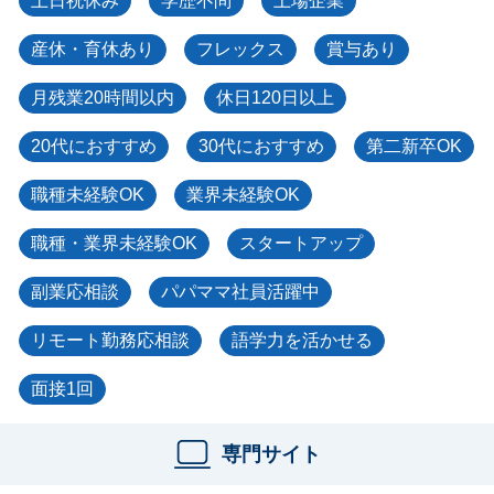
土日祝休み
学歴不問
上場企業
産休・育休あり
フレックス
賞与あり
月残業20時間以内
休日120日以上
20代におすすめ
30代におすすめ
第二新卒OK
職種未経験OK
業界未経験OK
職種・業界未経験OK
スタートアップ
副業応相談
パパママ社員活躍中
リモート勤務応相談
語学力を活かせる
面接1回
専門サイト