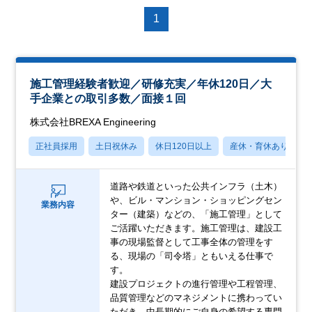
1
施工管理経験者歓迎／研修充実／年休120日／大
手企業との取引多数／面接１回
株式会社BREXA Engineering
正社員採用
土日祝休み
休日120日以上
産休・育休あり
道路や鉄道といった公共インフラ（土木）
や、ビル・マンション・ショッピングセン
業務内容
ター（建築）などの、「施工管理」として
ご活躍いただきます。施工管理は、建設工
事の現場監督として工事全体の管理をす
る、現場の「司令塔」ともいえる仕事で
す。
建設プロジェクトの進行管理や工程管理、
品質管理などのマネジメントに携わってい
ただき、中長期的にご自身の希望する専門