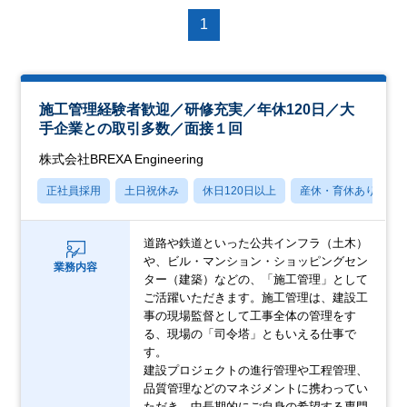
1
施工管理経験者歓迎／研修充実／年休120日／大
手企業との取引多数／面接１回
株式会社BREXA Engineering
正社員採用
土日祝休み
休日120日以上
産休・育休あり
道路や鉄道といった公共インフラ（土木）
や、ビル・マンション・ショッピングセン
業務内容
ター（建築）などの、「施工管理」として
ご活躍いただきます。施工管理は、建設工
事の現場監督として工事全体の管理をす
る、現場の「司令塔」ともいえる仕事で
す。
建設プロジェクトの進行管理や工程管理、
品質管理などのマネジメントに携わってい
ただき、中長期的にご自身の希望する専門