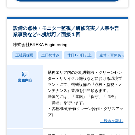
設備の点検・モニター監視／研修充実／人事や営
業事務などへ挑戦可／面接１回
株式会社BREXA Engineering
正社員採用
土日祝休み
休日120日以上
産休・育休あり
勤務エリア内の水処理施設・クリーンセン
ター・リサイクル施設などにおける環境プ
業務内容
ラントにて、機械設備の『点検・監視・メ
ンテナンス』業務を担当頂きます。
具体的には、「運転」「保守」「点検」
「管理」を行います。
・各種機械操作(クレーン操作・グリスアッ
プ）
…続きを読む