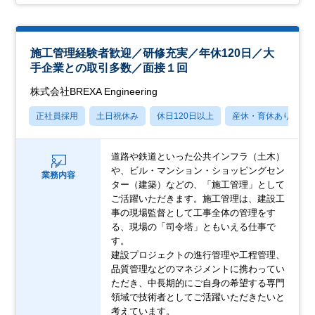
施工管理経験者歓迎／研修充実／年休120日／大
手企業との取引多数／面接１回
株式会社BREXA Engineering
正社員採用
土日祝休み
休日120日以上
産休・育休あり
道路や鉄道といった公共インフラ（土木）
や、ビル・マンション・ショッピングセン
業務内容
ター（建築）などの、「施工管理」として
ご活躍いただきます。施工管理は、建設工
事の現場監督として工事全体の管理をす
る、現場の「司令塔」ともいえる仕事で
す。
建設プロジェクトの進行管理や工程管理、
品質管理などのマネジメントに携わってい
ただき、中長期的にご自身の希望する専門
領域で技術者としてご活躍いただきたいと
考えています。