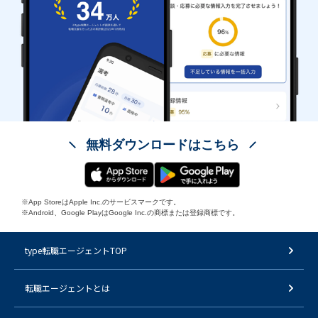
無料ダウンロードはこちら
※App StoreはApple Inc.のサービスマークです。
※Android、Google PlayはGoogle Inc.の商標または登録商標です。
type転職エージェントTOP
転職エージェントとは