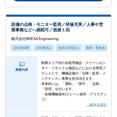
設備の点検・モニター監視／研修充実／人事や営
業事務などへ挑戦可／面接１回
株式会社BREXA Engineering
正社員採用
土日祝休み
休日120日以上
産休・育休あり
勤務エリア内の水処理施設・クリーンセン
ター・リサイクル施設などにおける環境プ
業務内容
ラントにて、機械設備の『点検・監視・メ
ンテナンス』業務を担当頂きます。
具体的には、「運転」「保守」「点検」
「管理」を行います。
・各種機械操作(クレーン操作・グリスアッ
プ）
…続きを読む