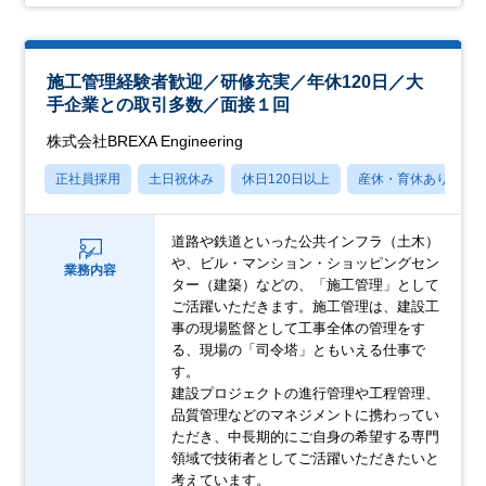
施工管理経験者歓迎／研修充実／年休120日／大
手企業との取引多数／面接１回
株式会社BREXA Engineering
正社員採用
土日祝休み
休日120日以上
産休・育休あり
道路や鉄道といった公共インフラ（土木）
や、ビル・マンション・ショッピングセン
業務内容
ター（建築）などの、「施工管理」として
ご活躍いただきます。施工管理は、建設工
事の現場監督として工事全体の管理をす
る、現場の「司令塔」ともいえる仕事で
す。
建設プロジェクトの進行管理や工程管理、
品質管理などのマネジメントに携わってい
ただき、中長期的にご自身の希望する専門
領域で技術者としてご活躍いただきたいと
考えています。