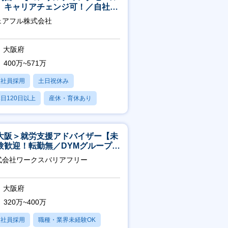
】キャリアチェンジ可！／自社サ
ビス『シェアフル』の営業
ェアフル株式会社
大阪府
400万~571万
正社員採用
土日祝休み
日120日以上
産休・育休あり
賞与あり
大阪＞就労支援アドバイザー【未
験歓迎！転勤無／DYMグループ／
スピタリティ高い方歓迎／土日
式会社ワークスバリアフリー
】
大阪府
320万~400万
正社員採用
職種・業界未経験OK