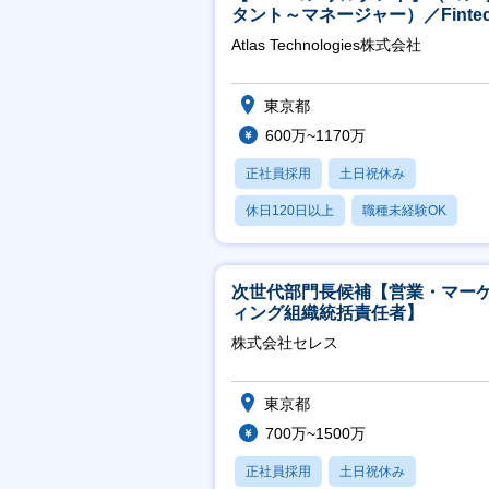
タント～マネージャー）／Fintec
領域／設立5年弱で上場
Atlas Technologies株式会社
東京都
600万~1170万
正社員採用
土日祝休み
休日120日以上
職種未経験OK
産休・育休あり
次世代部門長候補【営業・マー
ィング組織統括責任者】
株式会社セレス
東京都
700万~1500万
正社員採用
土日祝休み