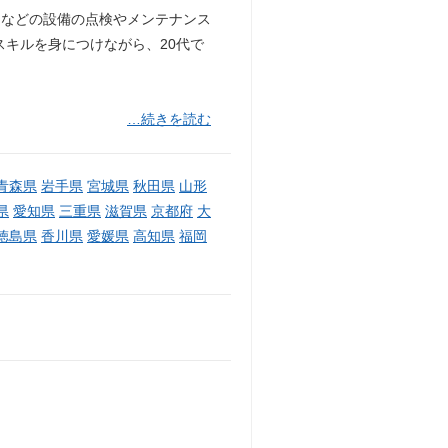
ーなどの設備の点検やメンテナンス
スキルを身につけながら、20代で
…続きを読む
青森県
岩手県
宮城県
秋田県
山形
県
愛知県
三重県
滋賀県
京都府
大
徳島県
香川県
愛媛県
高知県
福岡