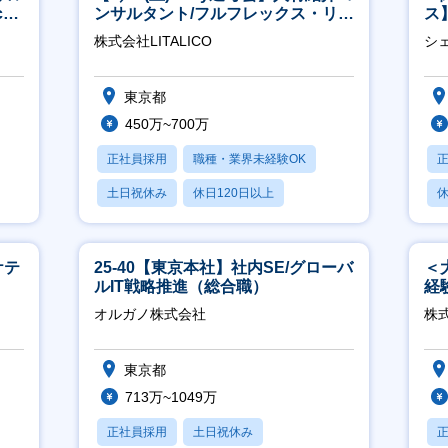
h
ンサルタント/フルフレックス・リモ
ス
ート/育休最長6年取得可
ー
株式会社LITALICO
シ
東京都
450万~700万
正社員採用
職種・業界未経験OK
土日祝休み
休日120日以上
休
産休・育休あり
ケテ
25-40【東京本社】社内SE/グローバ
＜
ルIT戦略推進（総合職）
経
ホ
オルガノ株式会社
株
祝
東京都
713万~1049万
正社員採用
土日祝休み