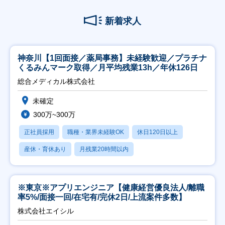
新着求人
神奈川【1回面接／薬局事務】未経験歓迎／プラチナ
くるみんマーク取得／月平均残業13h／年休126日
総合メディカル株式会社
未確定
300万~300万
正社員採用
職種・業界未経験OK
休日120日以上
産休・育休あり
月残業20時間以内
※東京※アプリエンジニア【健康経営優良法人/離職
率5%/面接一回/在宅有/完休2日/上流案件多数】
株式会社エイシル