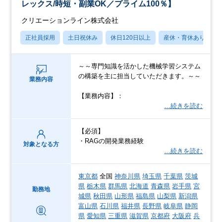
レックス/時短・副業OK／プライム100％】
クリエーションライン株式会社
正社員採用
土日祝休み
休日120日以上
産休・育休あり
～～専門知識を活かした機械学習システム
の構築を主に担当していただきます。～～
業務内容
【業務内容】：
…続きを読む
【必須】
・RAGの開発業務経験
対象となる方
…続きを読む
東京都
全国
神奈川県
埼玉県
千葉県
茨城
県
栃木県
群馬県
北海道
青森県
岩手県
宮
勤務地
城県
秋田県
山形県
福島県
山梨県
新潟県
富山県
石川県
福井県
長野県
岐阜県
静岡
県
愛知県
三重県
滋賀県
京都府
大阪府
兵