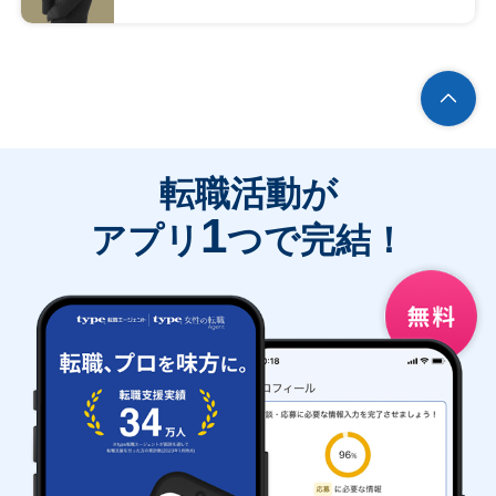
転職活動が
1
アプリ
つで完結！