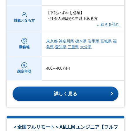
【下記いずれも必須】
・社会人経験が1年以上ある方
対象となる方
…続きを読む
東京都
神奈川県
栃木県
岩手県
宮城県
福
島県
愛知県
三重県
大分県
勤務地
400～460万円
想定年収
詳しく見る
＜全国フルリモート＞AI/LLM エンジニア【フルフ