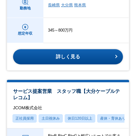
長崎県
大分県
熊本県
勤務地
345～800万円
想定年収
詳しく見る
サービス提案営業 スタッフ職【大分ケーブルテ
レコム】
JCOM株式会社
正社員採用
土日祝休み
休日120日以上
産休・育休あり
BtoB,BtoC,BtoGと幅広いルートでお客さ