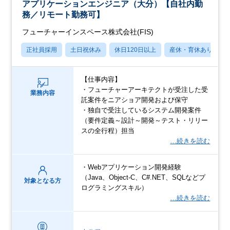
アプリケーションエンジニア（大分）【自社内勤
務／リモート勤務可】
フューチャーインスペース株式会社(FIS)
正社員採用
土日祝休み
休日120日以上
産休・育休あり
【仕事内容】
・フューチャーアーキテクトが受注した受
業務内容
託案件をニアショア開発および保守
・独自で受注しているシステム開発案件
（要件定義～設計～開発～テスト・リリー
スの全行程）担当
…続きを読む
・Webアプリケーション開発経験
（Java、Object-C、C#.NET、SQLなどプ
対象となる方
ログラミングスキル）
…続きを読む