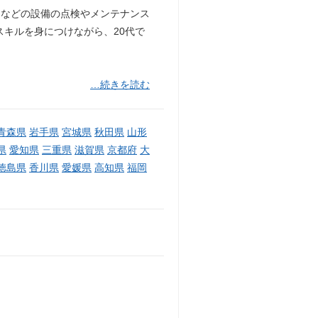
ーなどの設備の点検やメンテナンス
スキルを身につけながら、20代で
…続きを読む
青森県
岩手県
宮城県
秋田県
山形
県
愛知県
三重県
滋賀県
京都府
大
徳島県
香川県
愛媛県
高知県
福岡