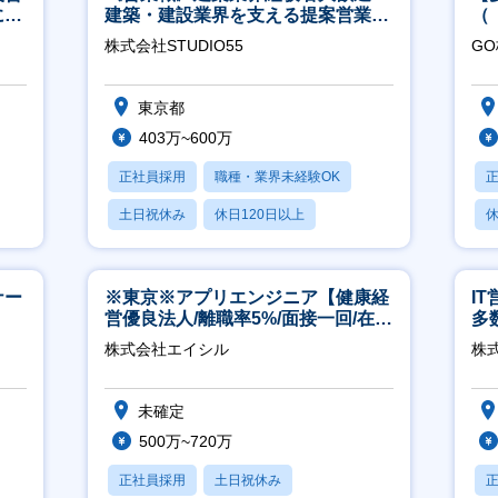
につ
建築・建設業界を支える提案営業職
（
│年休125日◎フレックス
ポ
株式会社STUDIO55
G
行
東京都
403万~600万
正社員採用
職種・業界未経験OK
土日祝休み
休日120日以上
休
産休・育休あり
ナー
※東京※アプリエンジニア【健康経
I
営優良法人/離職率5%/面接一回/在宅
多
有/完休2日/上流案件多数】
リ
株式会社エイシル
株式
未確定
500万~720万
正社員採用
土日祝休み