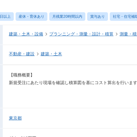
0日以上
産休・育休あり
月残業20時間以内
賞与あり
社宅・住宅補
建築・土木・設備
プランニング・測量・設計・積算
測量・積
不動産・建設
建築・土木
【職務概要】
新規受注にあたり現場を確認し積算図を基にコスト算出を行いま
東京都