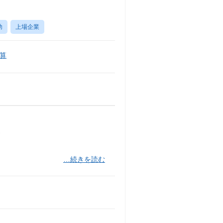
助
上場企業
算
す
…続きを読む