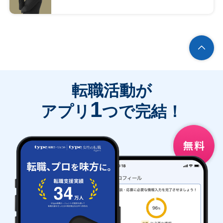
転職活動が
1
アプリ
つで完結！