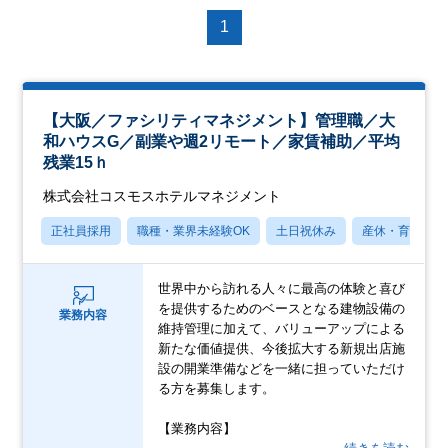
1
【大阪／ファシリティマネジメント】管理職／大
和ハウスG／副業や週2リモート／家賃補助／平均
残業15ｈ
株式会社コスモスホテルマネジメント
正社員採用
職種・業界未経験OK
土日祝休み
産休・育休あり
世界中から訪れる人々に最高の体験と喜び
を提供するためのベースとなる建物設備の
業務内容
維持管理に加えて、バリューアップによる
新たな価値提供、今後拡大する新規出店施
設の開業準備などを一緒に担っていただけ
る方を募集します。
【業務内容】