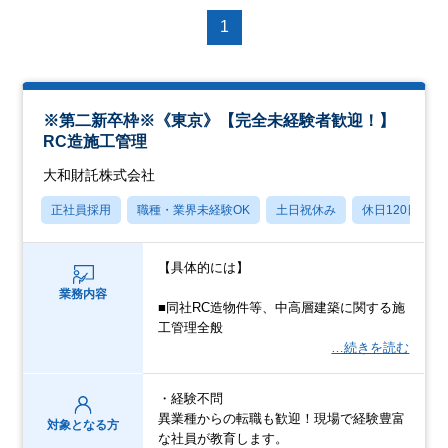
1
※第二新卒枠※《東京》【完全未経験者歓迎！】
RC造施工管理
大和財託株式会社
正社員採用
職種・業界未経験OK
土日祝休み
休日120日以上
【具体的には】
業務内容
■同社RC造物件等、中高層建築に関する施
工管理全般
…続きを読む
・経験不問
異業種からの転職も歓迎！現場で経験豊富
対象となる方
な社員が教育します。