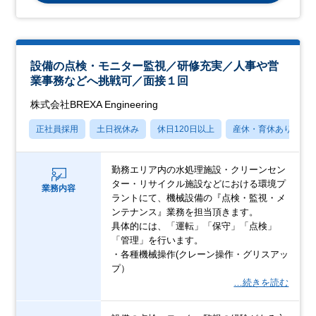
設備の点検・モニター監視／研修充実／人事や営
業事務などへ挑戦可／面接１回
株式会社BREXA Engineering
正社員採用
土日祝休み
休日120日以上
産休・育休あり
勤務エリア内の水処理施設・クリーンセン
ター・リサイクル施設などにおける環境プ
業務内容
ラントにて、機械設備の『点検・監視・メ
ンテナンス』業務を担当頂きます。
具体的には、「運転」「保守」「点検」
「管理」を行います。
・各種機械操作(クレーン操作・グリスアッ
プ）
…続きを読む