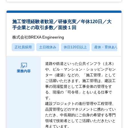
施工管理経験者歓迎／研修充実／年休120日／大
手企業との取引多数／面接１回
株式会社BREXA Engineering
正社員採用
土日祝休み
休日120日以上
産休・育休あり
道路や鉄道といった公共インフラ（土木）
や、ビル・マンション・ショッピングセン
業務内容
ター（建築）などの、「施工管理」として
ご活躍いただきます。施工管理は、建設工
事の現場監督として工事全体の管理をす
る、現場の「司令塔」ともいえる仕事で
す。
建設プロジェクトの進行管理や工程管理、
品質管理などのマネジメントに携わってい
ただき、中長期的にご自身の希望する専門
領域で技術者としてご活躍いただきたいと
考えています。