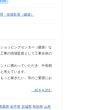
接1回
理・現場監督（建築）
・ショッピングセンター（建築）な
設工事の現場監督として工事全体の
メントに携わっていただき、中長期
いと考えています。
「もっと稼ぎたい」等のご要望にお
…続きを読む
青森県
岩手県
宮城県
秋田県
山形