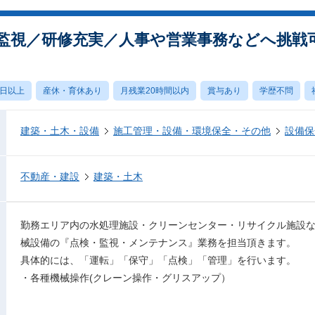
監視／研修充実／人事や営業事務などへ挑戦
0日以上
産休・育休あり
月残業20時間以内
賞与あり
学歴不問
建築・土木・設備
施工管理・設備・環境保全・その他
設備保
不動産・建設
建築・土木
勤務エリア内の水処理施設・クリーンセンター・リサイクル施設
械設備の『点検・監視・メンテナンス』業務を担当頂きます。
具体的には、「運転」「保守」「点検」「管理」を行います。
・各種機械操作(クレーン操作・グリスアップ）