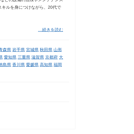
スキルを身につけながら、20代で
…続きを読む
青森県
岩手県
宮城県
秋田県
山形
県
愛知県
三重県
滋賀県
京都府
大
徳島県
香川県
愛媛県
高知県
福岡