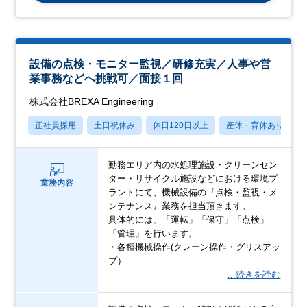
設備の点検・モニター監視／研修充実／人事や営
業事務などへ挑戦可／面接１回
株式会社BREXA Engineering
正社員採用
土日祝休み
休日120日以上
産休・育休あり
勤務エリア内の水処理施設・クリーンセン
ター・リサイクル施設などにおける環境プ
業務内容
ラントにて、機械設備の『点検・監視・メ
ンテナンス』業務を担当頂きます。
具体的には、「運転」「保守」「点検」
「管理」を行います。
・各種機械操作(クレーン操作・グリスアッ
プ）
…続きを読む