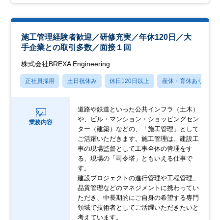
施工管理経験者歓迎／研修充実／年休120日／大
手企業との取引多数／面接１回
株式会社BREXA Engineering
正社員採用
土日祝休み
休日120日以上
産休・育休あり
道路や鉄道といった公共インフラ（土木）
や、ビル・マンション・ショッピングセン
業務内容
ター（建築）などの、「施工管理」として
ご活躍いただきます。施工管理は、建設工
事の現場監督として工事全体の管理をす
る、現場の「司令塔」ともいえる仕事で
す。
建設プロジェクトの進行管理や工程管理、
品質管理などのマネジメントに携わってい
ただき、中長期的にご自身の希望する専門
領域で技術者としてご活躍いただきたいと
考えています。