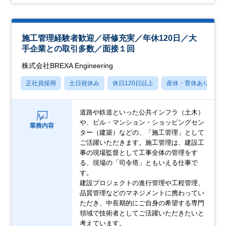
施工管理経験者歓迎／研修充実／年休120日／大
手企業との取引多数／面接１回
株式会社BREXA Engineering
正社員採用
土日祝休み
休日120日以上
産休・育休あり
道路や鉄道といった公共インフラ（土木）
や、ビル・マンション・ショッピングセン
業務内容
ター（建築）などの、「施工管理」として
ご活躍いただきます。施工管理は、建設工
事の現場監督として工事全体の管理をす
る、現場の「司令塔」ともいえる仕事で
す。
建設プロジェクトの進行管理や工程管理、
品質管理などのマネジメントに携わってい
ただき、中長期的にご自身の希望する専門
領域で技術者としてご活躍いただきたいと
考えています。