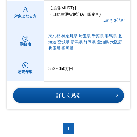
【必須(MUST)】
・自動車運転免許(AT 限定可)
対象となる方
…続きを読む
東京都
神奈川県
埼玉県
千葉県
群馬県
北
海道
宮城県
新潟県
静岡県
愛知県
大阪府
勤務地
兵庫県
福岡県
350～350万円
想定年収
詳しく見る
1