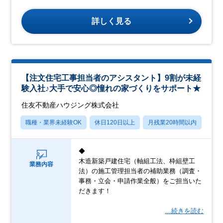
詳しく見る
【注文住宅工事担当者のアシスタント】9割が未経
験入社♪大手で安心◎憧れの家づくりをサポート★
住友不動産ハウジング株式会社
職種・業界未経験OK
休日120日以上
月残業20時間以内
転勤
◆
木造新築戸建住宅（軸組工法、枠組壁工
業務内容
法）の施工管理担当者の補助業務（調査・
事務・立会・申請作業全般）をご担当いた
だきます！
…続きを読む