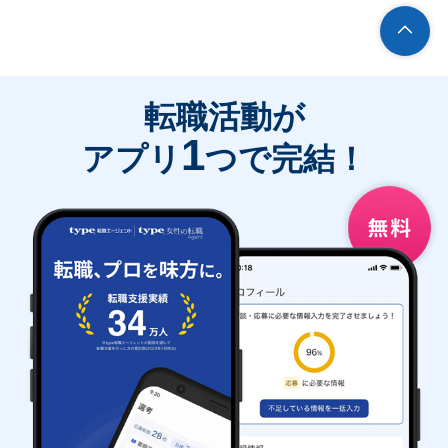
転職活動が
1
アプリ
つで完結！