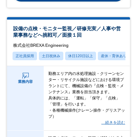
設備の点検・モニター監視／研修充実／人事や営
業事務などへ挑戦可／面接１回
株式会社BREXA Engineering
正社員採用
土日祝休み
休日120日以上
産休・育休あり
勤務エリア内の水処理施設・クリーンセン
ター・リサイクル施設などにおける環境プ
業務内容
ラントにて、機械設備の『点検・監視・メ
ンテナンス』業務を担当頂きます。
具体的には、「運転」「保守」「点検」
「管理」を行います。
・各種機械操作(クレーン操作・グリスアッ
プ）
…続きを読む