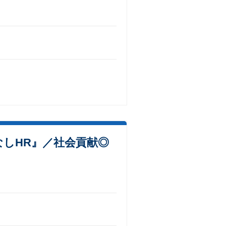
しHR』／社会貢献◎