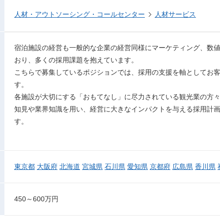
人材・アウトソーシング・コールセンター
人材サービス
宿泊施設の経営も一般的な企業の経営同様にマーケティング、数
おり、多くの採用課題を抱えています。
こちらで募集しているポジションでは、採用の支援を軸としてお
す。
各施設が大切にする「おもてなし」に尽力されている観光業の方
知見や業界知識を用い、経営に大きなインパクトを与える採用計
す。
東京都
大阪府
北海道
宮城県
石川県
愛知県
京都府
広島県
香川県
450～600万円