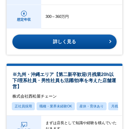
300～360万円
想定年収
詳しく見る
※九州・沖縄エリア【第二新卒歓迎/月残業20h以
下/理系社員・男性社員も活躍/効率を考えた店舗運
営】
株式会社西松屋チェーン
正社員採用
職種・業界未経験OK
産休・育休あり
月残業20
まずは店長として知識や経験を積んでいた
だきます。