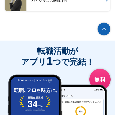
ハイクラスの転職なら
転職活動が
1
アプリ
つで完結！