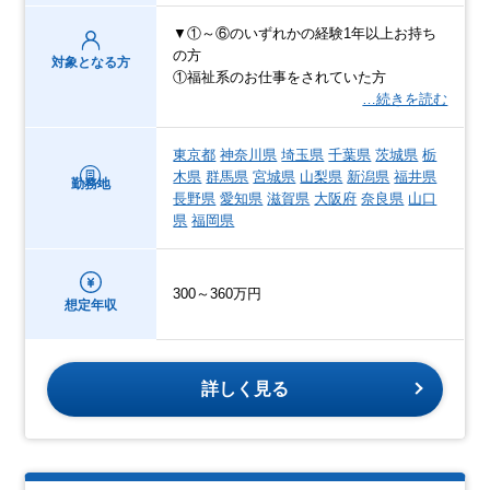
▼①～⑥のいずれかの経験1年以上お持ち
の方
対象となる方
①福祉系のお仕事をされていた方
…続きを読む
東京都
神奈川県
埼玉県
千葉県
茨城県
栃
木県
群馬県
宮城県
山梨県
新潟県
福井県
勤務地
長野県
愛知県
滋賀県
大阪府
奈良県
山口
県
福岡県
300～360万円
想定年収
詳しく見る