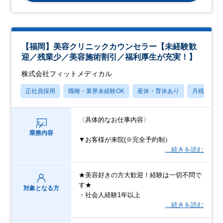
【福岡】美容クリニックカウンセラー【未経験歓
迎／残業少／美容施術割引／福利厚生が充実！】
株式会社フィットメディカル
正社員採用
職種・業界未経験OK
産休・育休あり
月残業20
〈具体的なお仕事内容〉
業務内容
▼お客様が来院(※完全予約制）
…続きを読む
★美容好きの方大歓迎！経験は一切不問で
す★
対象となる方
・社会人経験1年以上
…続きを読む