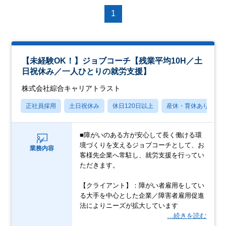
1
【未経験OK！】ジョブコーチ【残業平均10H／土
日祝休み／一人ひとりの就労支援】
株式会社綜合キャリアトラスト
正社員採用
土日祝休み
休日120日以上
産休・育休あり
■障がいのある方が安心して長く働ける環
境づくりを支えるジョブコーチとして、お
業務内容
客様先企業へ常駐し、就労支援を行ってい
ただきます。
【クライアント】：障がい者雇用をしてい
る大手を中心とした企業／障害者雇用促進
法によりニーズが拡大しています
…続きを読む