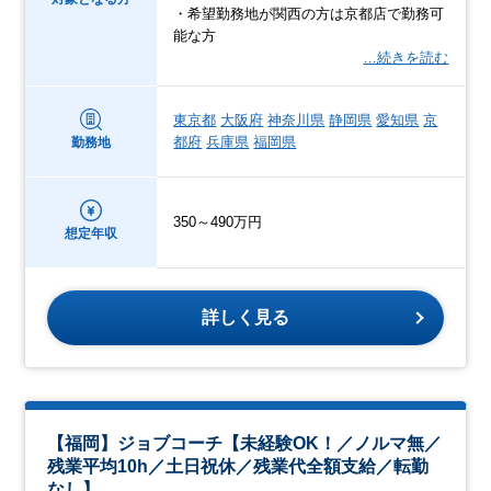
・希望勤務地が関西の方は京都店で勤務可
能な方
…続きを読む
東京都
大阪府
神奈川県
静岡県
愛知県
京
都府
兵庫県
福岡県
勤務地
350～490万円
想定年収
詳しく見る
【福岡】ジョブコーチ【未経験OK！／ノルマ無／
残業平均10h／土日祝休／残業代全額支給／転勤
なし】