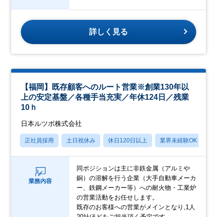
詳しく見る
【福岡】既存顧客へのルート営業※創業130年以
上の安定基盤／各種手当充実／年休124日／残業
10ｈ
日本ルツボ株式会社
正社員採用
土日祝休み
休日120日以上
業界未経験OK
月
同ポジションは主に非鉄金属（アルミや
銅）の溶解を行う企業（大手自動車メーカ
業務内容
ー、鉄鋼メーカー等）への耐火物・工業炉
の営業活動をお任せします。
既存のお客様への営業がメインとなり,1人
20社ほどをご担当頂く予定です。