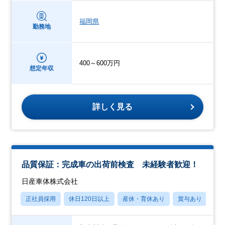
福岡県
勤務地
400～600万円
想定年収
詳しく見る
品質保証：完成車の出荷前検査 未経験者歓迎！
日産車体株式会社
正社員採用
休日120日以上
産休・育休あり
賞与あり
学