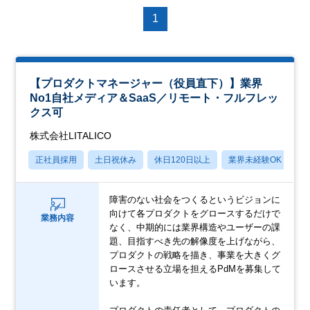
1
【プロダクトマネージャー（役員直下）】業界
No1自社メディア＆SaaS／リモート・フルフレッ
クス可
株式会社LITALICO
正社員採用
土日祝休み
休日120日以上
業界未経験OK
産
障害のない社会をつくるというビジョンに
向けて各プロダクトをグロースするだけで
業務内容
なく、中期的には業界構造やユーザーの課
題、目指すべき先の解像度を上げながら、
プロダクトの戦略を描き、事業を大きくグ
ロースさせる立場を担えるPdMを募集して
います。