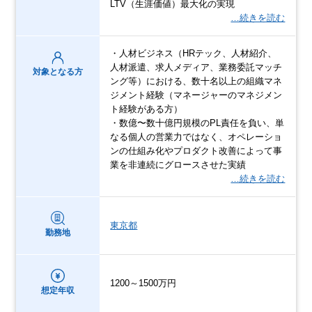
LTV（生涯価値）最大化の実現
…続きを読む
・人材ビジネス（HRテック、人材紹介、
人材派遣、求人メディア、業務委託マッチ
対象となる方
ング等）における、数十名以上の組織マネ
ジメント経験（マネージャーのマネジメン
ト経験がある方）
・数億〜数十億円規模のPL責任を負い、単
なる個人の営業力ではなく、オペレーショ
ンの仕組み化やプロダクト改善によって事
業を非連続にグロースさせた実績
…続きを読む
東京都
勤務地
1200～1500万円
想定年収