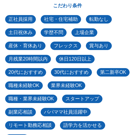
こだわり条件
正社員採用
社宅・住宅補助
転勤なし
土日祝休み
学歴不問
上場企業
産休・育休あり
フレックス
賞与あり
月残業20時間以内
休日120日以上
20代におすすめ
30代におすすめ
第二新卒OK
職種未経験OK
業界未経験OK
職種・業界未経験OK
スタートアップ
副業応相談
パパママ社員活躍中
リモート勤務応相談
語学力を活かせる