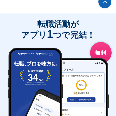
転職活動が
1
アプリ
つで完結！