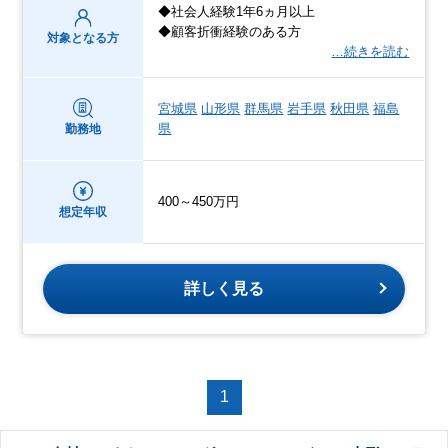
◆社会人経験1年6ヵ月以上
◆顧客折衝経験のある方
対象となる方
…続きを読む
宮城県
山形県
群馬県
岩手県
秋田県
福島
県
勤務地
400～450万円
想定年収
詳しく見る
1