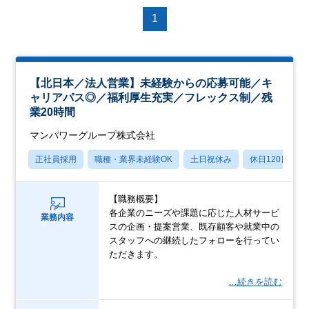
1
【北日本／法人営業】未経験からの応募可能／キ
ャリアパス◎／福利厚生充実／フレックス制／残
業20時間
マンパワーグループ株式会社
正社員採用
職種・業界未経験OK
土日祝休み
休日120日以上
【職務概要】
各企業のニーズや課題に応じた人材サービ
業務内容
スの企画・提案営業、既存顧客や就業中の
スタッフへの継続したフォローを行ってい
ただきます。
…続きを読む