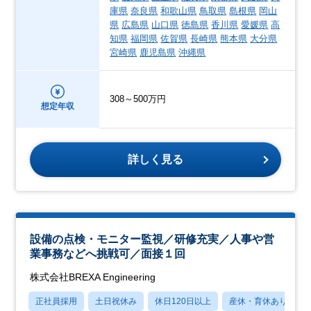
庫県
奈良県
和歌山県
鳥取県
島根県
岡山
県
広島県
山口県
徳島県
香川県
愛媛県
高
知県
福岡県
佐賀県
長崎県
熊本県
大分県
宮崎県
鹿児島県
沖縄県
308～500万円
想定年収
詳しく見る
設備の点検・モニター監視／研修充実／人事や営
業事務などへ挑戦可／面接１回
株式会社BREXA Engineering
正社員採用
土日祝休み
休日120日以上
産休・育休あり