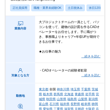
正社員採用
職種・業界未経験OK
土日祝休み
休日120日以上
大プロジェクトチームの一員として、パソ
コンを使って、建物の設計図を作るCADオ
業務内容
ペレーターをお任せします。手に職がつ
き、事務職よりキャリア×年収UPが期待で
きるお仕事です。
★お仕事の魅力
…続きを読む
・CADオペレーターの経験者歓迎
…続きを読む
対象となる方
東京都
全国
神奈川県
埼玉県
千葉県
茨城
県
栃木県
群馬県
北海道
青森県
岩手県
宮
勤務地
城県
秋田県
山形県
福島県
山梨県
新潟県
富山県
石川県
福井県
長野県
岐阜県
静岡
県
愛知県
三重県
滋賀県
京都府
大阪府
兵