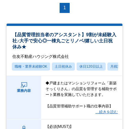
1
【品質管理担当者のアシスタント】9割が未経験入
社♪大手で安心◎一棟丸ごとリノベ/嬉しい土日祝
休み★
住友不動産ハウジング株式会社
職種・業界未経験OK
土日祝休み
休日120日以上
月残業20
◆戸建またはマンションリフォーム「新築
そっくりさん」の品質を管理する補助サポ
業務内容
ート業務を実施していただきます。
【品質管理補助サポート職の仕事内容】
…続きを読む
【必須(MUST)】