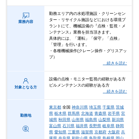
勤務エリア内の水処理施設・クリーンセン
ター・リサイクル施設などにおける環境プ
業務内容
ラントにて、機械設備の『点検・監視・メ
ンテナンス』業務を担当頂きます。
具体的には、「運転」「保守」「点検」
「管理」を行います。
・各種機械操作(クレーン操作・グリスアッ
プ）
…続きを読む
設備の点検・モニター監視の経験がある方
ビルメンテナンスの経験がある方
対象となる方
…続きを読む
東京都
全国
神奈川県
埼玉県
千葉県
茨城
県
栃木県
群馬県
北海道
青森県
岩手県
宮
勤務地
城県
秋田県
山形県
福島県
山梨県
新潟県
富山県
石川県
福井県
長野県
岐阜県
静岡
県
愛知県
三重県
滋賀県
京都府
大阪府
兵
庫県
奈良県
和歌山県
鳥取県
島根県
岡山