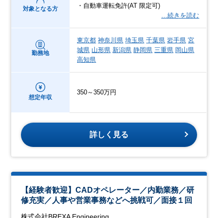
・自動車運転免許(AT 限定可)
対象となる方
…続きを読む
東京都
神奈川県
埼玉県
千葉県
岩手県
宮
城県
山形県
新潟県
静岡県
三重県
岡山県
勤務地
高知県
350～350万円
想定年収
詳しく見る
【経験者歓迎】CADオペレーター／内勤業務／研
修充実／人事や営業事務などへ挑戦可／面接１回
株式会社BREXA Engineering