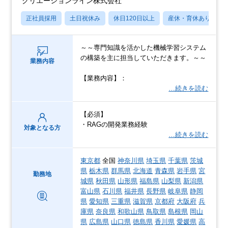
クリエーションライン株式会社
正社員採用
土日祝休み
休日120日以上
産休・育休あり
～～専門知識を活かした機械学習システム
の構築を主に担当していただきます。～～
業務内容
【業務内容】：
…続きを読む
【必須】
・RAGの開発業務経験
対象となる方
…続きを読む
東京都
全国
神奈川県
埼玉県
千葉県
茨城
県
栃木県
群馬県
北海道
青森県
岩手県
宮
勤務地
城県
秋田県
山形県
福島県
山梨県
新潟県
富山県
石川県
福井県
長野県
岐阜県
静岡
県
愛知県
三重県
滋賀県
京都府
大阪府
兵
庫県
奈良県
和歌山県
鳥取県
島根県
岡山
県
広島県
山口県
徳島県
香川県
愛媛県
高