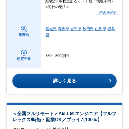
経験が1年程度ある方（工程・環境不問）
<同社の魅力>
…続きを読む
宮城県
青森県
岩手県
秋田県
山形県
福島
県
勤務地
380～800万円
想定年収
詳しく見る
＜全国フルリモート＞AI/LLM エンジニア【フルフ
レックス/時短・副業OK／プライム100％】