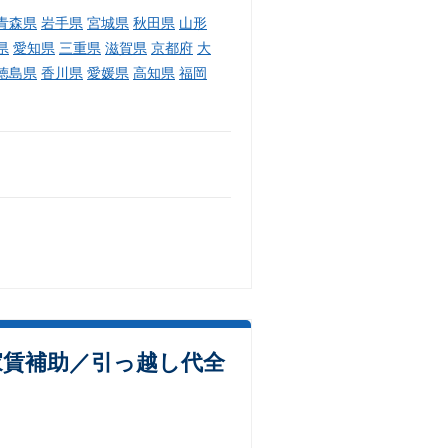
青森県
岩手県
宮城県
秋田県
山形
県
愛知県
三重県
滋賀県
京都府
大
徳島県
香川県
愛媛県
高知県
福岡
家賃補助／引っ越し代全