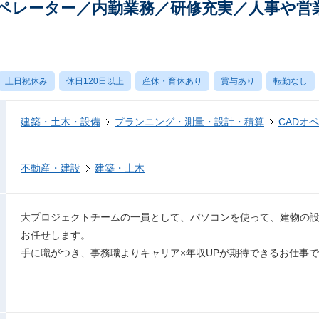
オペレーター／内勤業務／研修充実／人事や営
土日祝休み
休日120日以上
産休・育休あり
賞与あり
転勤なし
建築・土木・設備
プランニング・測量・設計・積算
CADオ
不動産・建設
建築・土木
大プロジェクトチームの一員として、パソコンを使って、建物の設
お任せします。
手に職がつき、事務職よりキャリア×年収UPが期待できるお仕事