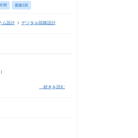
不問
面接1回
テム設計
デジタル回路設計
証）
…続きを読む