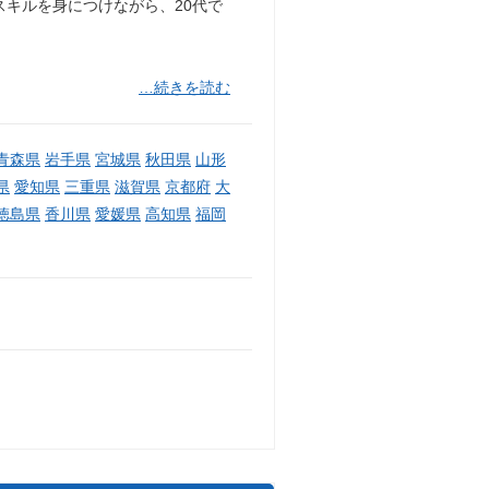
スキルを身につけながら、20代で
…続きを読む
青森県
岩手県
宮城県
秋田県
山形
県
愛知県
三重県
滋賀県
京都府
大
徳島県
香川県
愛媛県
高知県
福岡