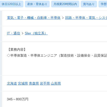
休日120日以上
産休・育休あり
月残業20時間以内
賞与あり
学歴
電気・電子・機械・自動車・半導体
回路・半導体・電気・シス
IT・通信
SIer（独立系）
【業務内容】
◇半導体製造・半導体エンジニア（製造技術・設備保全・品質保
北海道
宮城県
青森県
岩手県
山形県
345～800万円