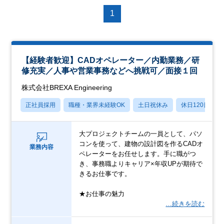
1
【経験者歓迎】CADオペレーター／内勤業務／研
修充実／人事や営業事務などへ挑戦可／面接１回
株式会社BREXA Engineering
正社員採用
職種・業界未経験OK
土日祝休み
休日120日以上
大プロジェクトチームの一員として、パソ
コンを使って、建物の設計図を作るCADオ
業務内容
ペレーターをお任せします。手に職がつ
き、事務職よりキャリア×年収UPが期待で
きるお仕事です。
★お仕事の魅力
…続きを読む