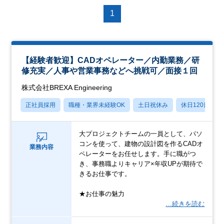
1
【経験者歓迎】CADオペレーター／内勤業務／研
修充実／人事や営業事務などへ挑戦可／面接１回
株式会社BREXA Engineering
正社員採用
職種・業界未経験OK
土日祝休み
休日120日以上
大プロジェクトチームの一員として、パソ
コンを使って、建物の設計図を作るCADオ
業務内容
ペレーターをお任せします。手に職がつ
き、事務職よりキャリア×年収UPが期待で
きるお仕事です。
★お仕事の魅力
…続きを読む