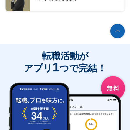
転職活動が
1
アプリ
つで完結！