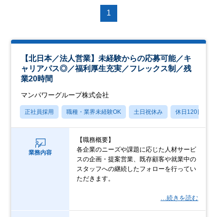
1
【北日本／法人営業】未経験からの応募可能／キ
ャリアパス◎／福利厚生充実／フレックス制／残
業20時間
マンパワーグループ株式会社
正社員採用
職種・業界未経験OK
土日祝休み
休日120日以上
【職務概要】
各企業のニーズや課題に応じた人材サービ
業務内容
スの企画・提案営業、既存顧客や就業中の
スタッフへの継続したフォローを行ってい
ただきます。
…続きを読む