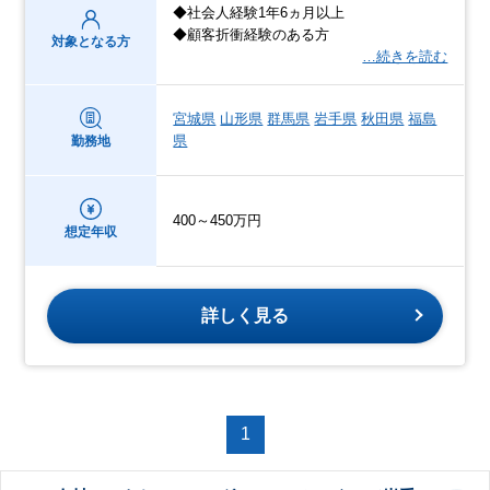
◆社会人経験1年6ヵ月以上
◆顧客折衝経験のある方
対象となる方
…続きを読む
宮城県
山形県
群馬県
岩手県
秋田県
福島
県
勤務地
400～450万円
想定年収
詳しく見る
1