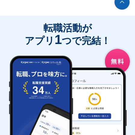
転職活動が
1
アプリ
つで完結！