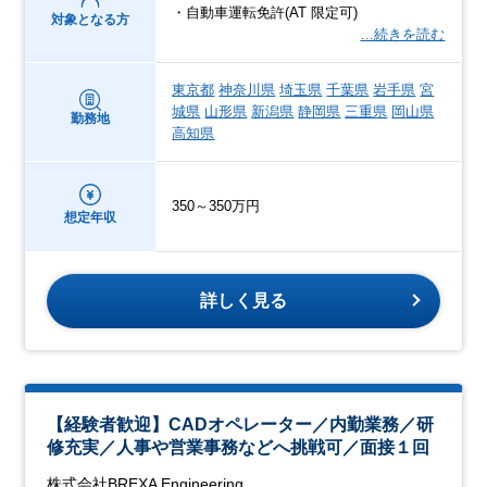
・自動車運転免許(AT 限定可)
対象となる方
…続きを読む
東京都
神奈川県
埼玉県
千葉県
岩手県
宮
城県
山形県
新潟県
静岡県
三重県
岡山県
勤務地
高知県
350～350万円
想定年収
詳しく見る
【経験者歓迎】CADオペレーター／内勤業務／研
修充実／人事や営業事務などへ挑戦可／面接１回
株式会社BREXA Engineering