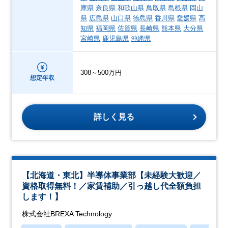
庫県
奈良県
和歌山県
鳥取県
島根県
岡山
県
広島県
山口県
徳島県
香川県
愛媛県
高
知県
福岡県
佐賀県
長崎県
熊本県
大分県
宮崎県
鹿児島県
沖縄県
308～500万円
想定年収
詳しく見る
【北海道・東北】半導体事業部【未経験大歓迎／
資格取得無料！／家賃補助／引っ越し代全額負担
します！】
株式会社BREXA Technology