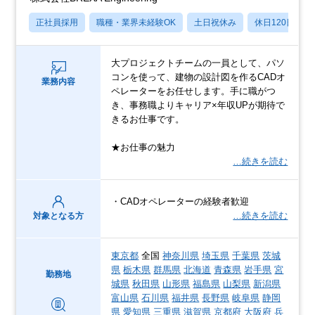
正社員採用
職種・業界未経験OK
土日祝休み
休日120日以上
大プロジェクトチームの一員として、パソ
コンを使って、建物の設計図を作るCADオ
業務内容
ペレーターをお任せします。手に職がつ
き、事務職よりキャリア×年収UPが期待で
きるお仕事です。
★お仕事の魅力
…続きを読む
・CADオペレーターの経験者歓迎
…続きを読む
対象となる方
東京都
全国
神奈川県
埼玉県
千葉県
茨城
県
栃木県
群馬県
北海道
青森県
岩手県
宮
勤務地
城県
秋田県
山形県
福島県
山梨県
新潟県
富山県
石川県
福井県
長野県
岐阜県
静岡
県
愛知県
三重県
滋賀県
京都府
大阪府
兵