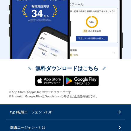
無料ダウンロードはこちら
※App StoreはApple Inc.のサービスマークです。
※Android、Google PlayはGoogle Inc.の商標または登録商標です。
type転職エージェントTOP
転職エージェントとは