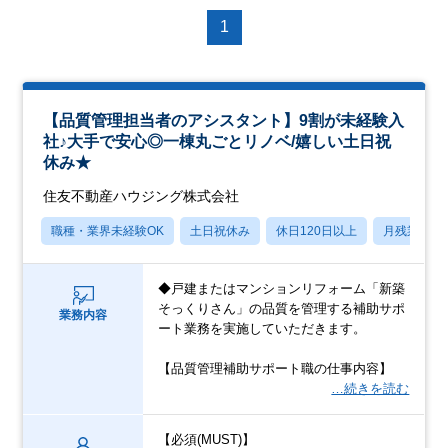
1
【品質管理担当者のアシスタント】9割が未経験入
社♪大手で安心◎一棟丸ごとリノベ/嬉しい土日祝
休み★
住友不動産ハウジング株式会社
職種・業界未経験OK
土日祝休み
休日120日以上
月残業20
◆戸建またはマンションリフォーム「新築
そっくりさん」の品質を管理する補助サポ
業務内容
ート業務を実施していただきます。
【品質管理補助サポート職の仕事内容】
…続きを読む
【必須(MUST)】