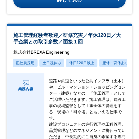
施工管理経験者歓迎／研修充実／年休120日／大
手企業との取引多数／面接１回
株式会社BREXA Engineering
正社員採用
土日祝休み
休日120日以上
産休・育休あり
道路や鉄道といった公共インフラ（土木）
や、ビル・マンション・ショッピングセン
業務内容
ター（建築）などの、「施工管理」として
ご活躍いただきます。施工管理は、建設工
事の現場監督として工事全体の管理をす
る、現場の「司令塔」ともいえる仕事で
す。
建設プロジェクトの進行管理や工程管理、
品質管理などのマネジメントに携わってい
ただき、中長期的にご自身の希望する専門