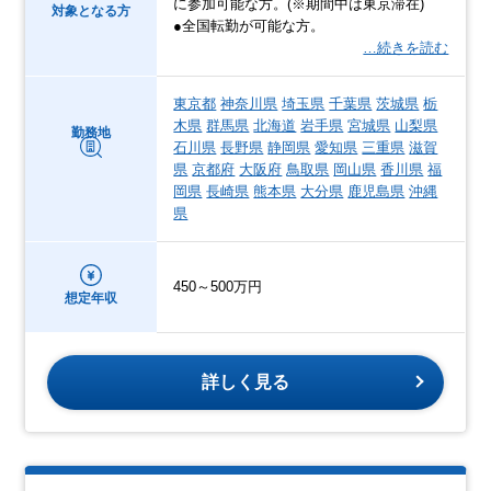
に参加可能な方。(※期間中は東京滞在)
対象となる方
●全国転勤が可能な方。
…続きを読む
東京都
神奈川県
埼玉県
千葉県
茨城県
栃
木県
群馬県
北海道
岩手県
宮城県
山梨県
勤務地
石川県
長野県
静岡県
愛知県
三重県
滋賀
県
京都府
大阪府
鳥取県
岡山県
香川県
福
岡県
長崎県
熊本県
大分県
鹿児島県
沖縄
県
450～500万円
想定年収
詳しく見る