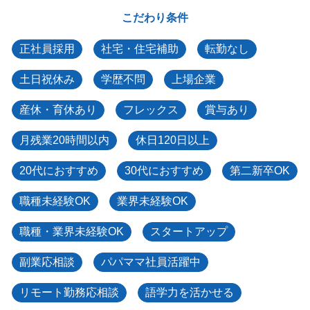
こだわり条件
正社員採用
社宅・住宅補助
転勤なし
土日祝休み
学歴不問
上場企業
産休・育休あり
フレックス
賞与あり
月残業20時間以内
休日120日以上
20代におすすめ
30代におすすめ
第二新卒OK
職種未経験OK
業界未経験OK
職種・業界未経験OK
スタートアップ
副業応相談
パパママ社員活躍中
リモート勤務応相談
語学力を活かせる