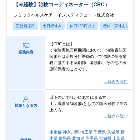
【未経験】治験コーディネーター（CRC）
シミックヘルスケア・インスティテュート株式会社
正社員採用
土日祝休み
休日120日以上
産休・育休あり
【CRCとは】
：治験実施医療機関において、治験責任医
業務内容
師または治験分担医師の下で治験に係る業
務に協力する薬剤師、看護師、その他の医
療関係者のことです。
…続きを読む
以下のいずれかにあてはまる方。
１．看護師/薬剤師としての臨床経験２年以
対象となる方
上の方。
…続きを読む
東京都
神奈川県
埼玉県
千葉県
茨城県
栃
木県
群馬県
北海道
岩手県
宮城県
山梨県