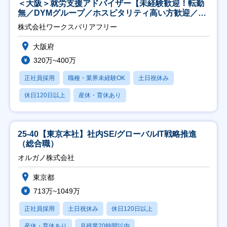
＜大阪＞就労支援アドバイザー【未経験歓迎！転勤
無／DYMグループ／ホスピタリティ高い方歓迎／土
日祝】
株式会社ワークスバリアフリー
大阪府
320万~400万
正社員採用
職種・業界未経験OK
土日祝休み
休日120日以上
産休・育休あり
25-40【東京本社】社内SE/グローバルIT戦略推進
（総合職）
オルガノ株式会社
東京都
713万~1049万
正社員採用
土日祝休み
休日120日以上
産休・育休あり
月残業20時間以内