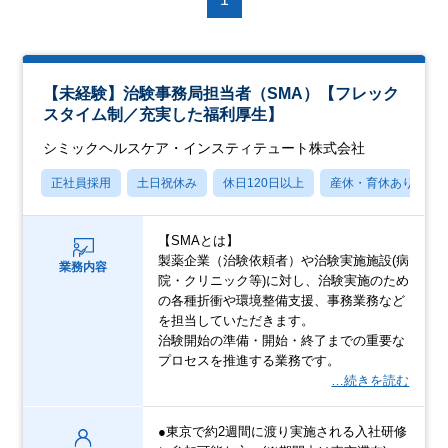
【未経験】治験事務局担当者（SMA）【フレック
スタイム制／充実した福利厚生】
シミックヘルスケア・インスティテュート株式会社
正社員採用
土日祝休み
休日120日以上
産休・育休あり
【SMAとは】
製薬企業（治験依頼者）や治験実施施設(病
業務内容
院・クリニック等)に対し、治験実施のため
の各種折衝や環境整備支援、事務業務など
を担当していただきます。
治験開始の準備・開始・終了までの重要な
プロセスを推進する業務です。
…続きを読む
●東京で約2週間に渡り実施される入社研修