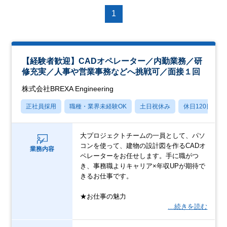
1
【経験者歓迎】CADオペレーター／内勤業務／研
修充実／人事や営業事務などへ挑戦可／面接１回
株式会社BREXA Engineering
正社員採用
職種・業界未経験OK
土日祝休み
休日120日以上
大プロジェクトチームの一員として、パソ
コンを使って、建物の設計図を作るCADオ
業務内容
ペレーターをお任せします。手に職がつ
き、事務職よりキャリア×年収UPが期待で
きるお仕事です。
★お仕事の魅力
…続きを読む