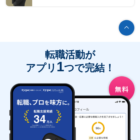
転職活動が
1
アプリ
つで完結！