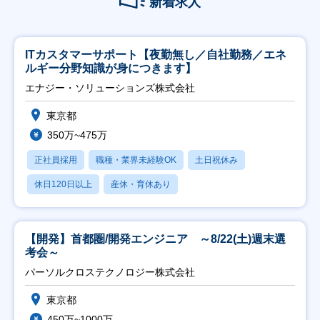
新着求人
ITカスタマーサポート【夜勤無し／自社勤務／エネ
ルギー分野知識が身につきます】
エナジー・ソリューションズ株式会社
東京都
350万~475万
正社員採用
職種・業界未経験OK
土日祝休み
休日120日以上
産休・育休あり
【開発】首都圏/開発エンジニア ～8/22(土)週末選
考会～
パーソルクロステクノロジー株式会社
東京都
450万~1000万