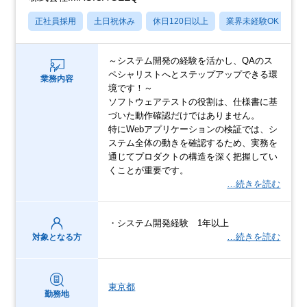
正社員採用
土日祝休み
休日120日以上
業界未経験OK
産
～システム開発の経験を活かし、QAのス
ペシャリストへとステップアップできる環
業務内容
境です！～
ソフトウェアテストの役割は、仕様書に基
づいた動作確認だけではありません。
特にWebアプリケーションの検証では、シ
ステム全体の動きを確認するため、実務を
通じてプロダクトの構造を深く把握してい
くことが重要です。
…続きを読む
・システム開発経験 1年以上
…続きを読む
対象となる方
東京都
勤務地