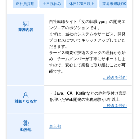
正社員採用
土日祝休み
休日120日以上
業界未経験OK
産
自社転職サイト「女の転職type」の開発エ
ンジニアのポジションです。
業務内容
まずは、当社のシステムやサービス、開発
プロセスについてキャッチアップしていた
だきます。
サービス概要や技術スタックの理解から始
め、チームメンバーが丁寧にサポートしま
すので、安心して業務に取り組むことが可
能です。
…続きを読む
・ Java、C#、Kotlinなどの静的型付け言語
を用いたWeb開発の実務経験が3年以上
対象となる方
…続きを読む
東京都
勤務地