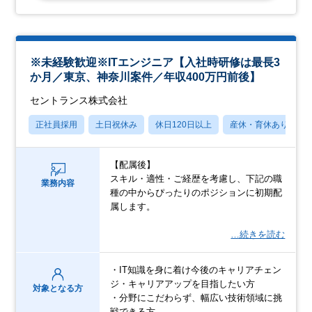
※未経験歓迎※ITエンジニア【入社時研修は最長3
か月／東京、神奈川案件／年収400万円前後】
セントランス株式会社
正社員採用
土日祝休み
休日120日以上
産休・育休あり
【配属後】
スキル・適性・ご経歴を考慮し、下記の職
業務内容
種の中からぴったりのポジションに初期配
属します。
…続きを読む
・IT知識を身に着け今後のキャリアチェン
ジ・キャリアアップを目指したい方
対象となる方
・分野にこだわらず、幅広い技術領域に挑
戦できる方