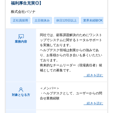
福利厚生充実◎】
株式会社パソナ
正社員採用
土日祝休み
休日120日以上
業界未経験OK
産
同社では、顧客課題解決のためにワンスト
ップでシステムに関するトータルサポート
業務内容
を実施しております。
ヘルプデスク領域は創業からの強みであ
り、お客様からの引き合いも多くいただい
ております。
将来的なチームリーダー（現場責任者）候
補としての募集です。
…続きを読む
＜メンバー＞
・ヘルプデスクとして、ユーザーからの問
対象となる方
合せ業務経験
…続きを読む