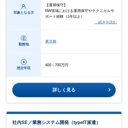
【運用保守】
NW領域における運用保守やテクニカルサ
対象となる方
ポート経験（1年以上）
…続きを読む
東京都
勤務地
400～700万円
想定年収
詳しく見る
社内SE／業務システム開発（typeIT派遣）