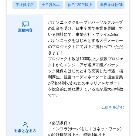
正社員採用
土日祝休み
休日120日以上
業界未経験OK
月
パナソニックグループとパーソルグループ
の出資を受け、日本全国で事業を展開して
業務内容
いる同社にて、事業会社・プライムSIer、
パナソニックをはじめとする大手メーカー
のプロジェクトにて以下に携わっていただ
きます！
プロジェクト数は1000以上／複数プロジェ
クトからエンジニアが選択可能／パナソニ
ック健保をはじめとする充実した待遇・福
利厚生、担当コーディネーターと担当営業
が2名体制であなたのキャリアをサポート
を総合的に兼ね備えている点が最大の特徴
です。
…続きを読む
＜必須条件＞
・インフラ(サーバもしくはネットワーク)
対象となる方
の設計構築以上のご経験1年以上