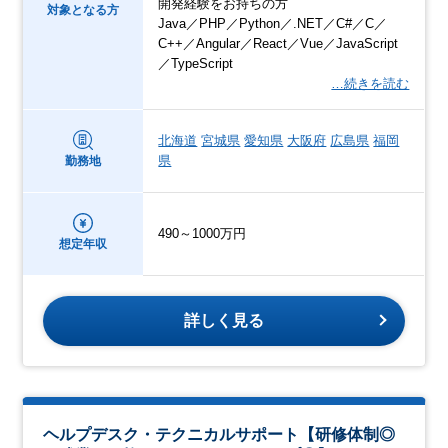
開発経験をお持ちの方
対象となる方
Java／PHP／Python／.NET／C#／C／
C++／Angular／React／Vue／JavaScript
／TypeScript
…続きを読む
北海道
宮城県
愛知県
大阪府
広島県
福岡
県
勤務地
490～1000万円
想定年収
詳しく見る
ヘルプデスク・テクニカルサポート【研修体制◎