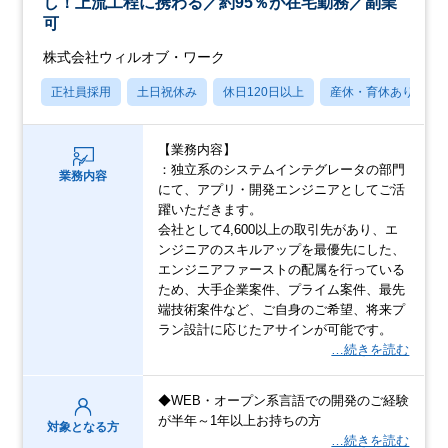
し！上流工程に携わる／約95％が在宅勤務／副業
可
株式会社ウィルオブ・ワーク
正社員採用
土日祝休み
休日120日以上
産休・育休あり
【業務内容】
：独立系のシステムインテグレータの部門
業務内容
にて、アプリ・開発エンジニアとしてご活
躍いただきます。
会社として4,600以上の取引先があり、エ
ンジニアのスキルアップを最優先にした、
エンジニアファーストの配属を行っている
ため、大手企業案件、プライム案件、最先
端技術案件など、ご自身のご希望、将来プ
ラン設計に応じたアサインが可能です。
…続きを読む
◆WEB・オープン系言語での開発のご経験
が半年～1年以上お持ちの方
対象となる方
…続きを読む