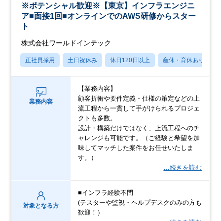
※ポテンシャル歓迎※【東京】インフラエンジニ
ア■面接1回■オンラインでのAWS研修からスター
ト
株式会社ワールドインテック
正社員採用
土日祝休み
休日120日以上
産休・育休あり
【業務内容】
顧客折衝や要件定義・仕様の策定などの上
業務内容
流工程から一貫して手がけられるプロジェ
クトも多数。
設計・構築だけではなく、上流工程へのチ
ャレンジも可能です。（ご経験と希望を加
味してマッチした案件をお任せいたしま
す。）
…続きを読む
■インフラ経験不問
(テスターや監視・ヘルプデスクのみの方も
対象となる方
歓迎！）