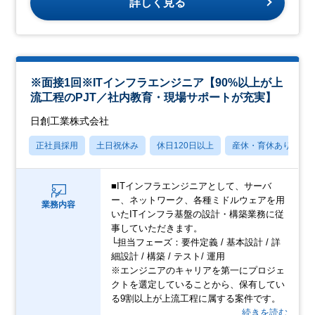
詳しく見る
※面接1回※ITインフラエンジニア【90%以上が上
流工程のPJT／社内教育・現場サポートが充実】
日創工業株式会社
正社員採用
土日祝休み
休日120日以上
産休・育休あり
■ITインフラエンジニアとして、サーバ
ー、ネットワーク、各種ミドルウェアを用
業務内容
いたITインフラ基盤の設計・構築業務に従
事していただきます。
└担当フェーズ：要件定義 / 基本設計 / 詳
細設計 / 構築 / テスト/ 運用
※エンジニアのキャリアを第一にプロジェ
クトを選定していることから、保有してい
る9割以上が上流工程に属する案件です。
…続きを読む