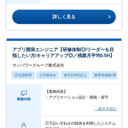
詳しく見る
アプリ開発エンジニア【研修体制◎/リーダーを目
指したい方/キャリアアップ◎／残業月平均5.5H】
マンパワーグループ株式会社
正社員採用
土日祝休み
休日120日以上
業界未経験OK
産
【業務内容】
：アプリケーション設計・開発・保守
業務内容
…続きを読む
①下記いずれかの技術を利用したシステム