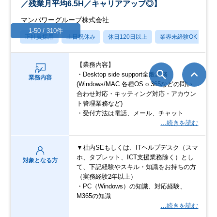
／残業月平均6.5H／キャリアアップ◎】
マンパワーグループ株式会社
1-50 / 310件
正社員採用
土日祝休み
休日120日以上
業界未経験OK
産
【業務内容】
・Desktop side support全般業務
業務内容
(Windows/MAC 各種OS o.365などの問い
合わせ対応・キッティング対応・アカウン
ト管理業務など)
・受付方法は電話、メール、チャット
…続きを読む
▼社内SEもしくは、ITヘルプデスク（スマ
ホ、タブレット、ICT支援業務除く）とし
対象となる方
て、下記経験やスキル・知識をお持ちの方
（実務経験2年以上）
・PC（Windows）の知識、対応経験、
M365の知識
…続きを読む