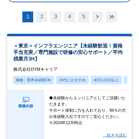
1
2
3
4
5
＜東京＞インフラエンジニア【未経験歓迎！資格
手当充実／専門施設で研修の安心サポート／平均
残業月3H】
株式会社DYMキャリア
職種・業界未経験OK
20代におすすめ
休日120日以上
月残業
◆未経験からエンジニアとしてご活躍いた
だきます。
業務内容
サポート体制に力を入れており、94％の方
が未経験入社ですのでご安心ください。
※2024年12月時点
…続きを読む