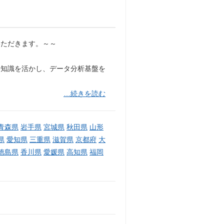
いただきます。～～
する専門知識を活かし、データ分析基盤を
…続きを読む
青森県
岩手県
宮城県
秋田県
山形
県
愛知県
三重県
滋賀県
京都府
大
徳島県
香川県
愛媛県
高知県
福岡