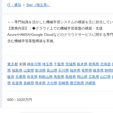
IT・通信
SIer（独立系）
～～専門知識を活かした機械学習システムの構築を主に担当して
【業務内容】：◆クラウド上での機械学習基盤の構築・支援
AzureやAWSやGoogle Cloudなどのクラウドサービスに関
含む機械学習基盤構築を実施。
東京都
全国
神奈川県
埼玉県
千葉県
茨城県
栃木県
群馬県
北海道
県
福島県
山梨県
新潟県
富山県
石川県
福井県
長野県
岐阜県
静岡
阪府
兵庫県
奈良県
和歌山県
鳥取県
島根県
岡山県
広島県
山口県
県
佐賀県
長崎県
熊本県
大分県
宮崎県
鹿児島県
沖縄県
600～1020万円