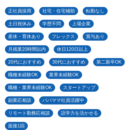
正社員採用
社宅・住宅補助
転勤なし
土日祝休み
学歴不問
上場企業
産休・育休あり
フレックス
賞与あり
月残業20時間以内
休日120日以上
20代におすすめ
30代におすすめ
第二新卒OK
職種未経験OK
業界未経験OK
職種・業界未経験OK
スタートアップ
副業応相談
パパママ社員活躍中
リモート勤務応相談
語学力を活かせる
面接1回