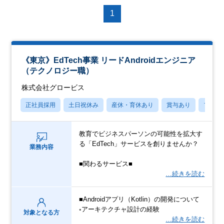
1
《東京》EdTech事業 リードAndroidエンジニア
（テクノロジー職）
株式会社グロービス
正社員採用
土日祝休み
産休・育休あり
賞与あり
フレッ
教育でビジネスパーソンの可能性を拡大す
る「EdTech」サービスを創りませんか？
業務内容
■関わるサービス■
…続きを読む
■Androidアプリ（Kotlin）の開発について
◦アーキテクチャ設計の経験
対象となる方
…続きを読む