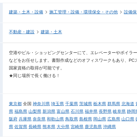
建築・土木・設備
施工管理・設備・環境保全・その他
設備保
不動産・建設
建築・土木
空港やビル・ショッピングセンターにて、エレベーターやボイラ
などをお任せします。書類作成などのオフィスワークもあり、PC
国家資格の取得が可能です。
★同じ場所で長く働ける！
東京都
全国
神奈川県
埼玉県
千葉県
茨城県
栃木県
群馬県
北海道
県
福島県
山梨県
新潟県
富山県
石川県
福井県
長野県
岐阜県
静岡
阪府
兵庫県
奈良県
和歌山県
鳥取県
島根県
岡山県
広島県
山口県
県
佐賀県
長崎県
熊本県
大分県
宮崎県
鹿児島県
沖縄県