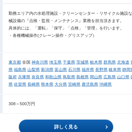
勤務エリア内の水処理施設・クリーンセンター・リサイクル施設
械設備の『点検・監視・メンテナンス』業務を担当頂きます。
具体的には、「運転」「保守」「点検」「管理」を行います。
・各種機械操作(クレーン操作・グリスアップ）
東京都
全国
神奈川県
埼玉県
千葉県
茨城県
栃木県
群馬県
北海道
県
福島県
山梨県
新潟県
富山県
石川県
福井県
長野県
岐阜県
静岡
阪府
兵庫県
奈良県
和歌山県
鳥取県
島根県
岡山県
広島県
山口県
県
佐賀県
長崎県
熊本県
大分県
宮崎県
鹿児島県
沖縄県
308～500万円
詳しく見る