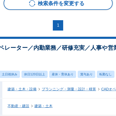
検索条件を変更する
1
オペレーター／内勤業務／研修充実／人事や営
土日祝休み
休日120日以上
産休・育休あり
賞与あり
転勤なし
建築・土木・設備
プランニング・測量・設計・積算
CADオ
不動産・建設
建築・土木