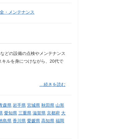
全・メンテナンス
ーなどの設備の点検やメンテナンス
スキルを身につけながら、20代で
…続きを読む
青森県
岩手県
宮城県
秋田県
山形
県
愛知県
三重県
滋賀県
京都府
大
徳島県
香川県
愛媛県
高知県
福岡