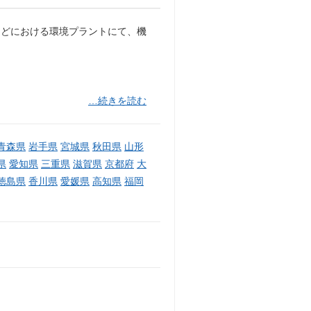
などにおける環境プラントにて、機
…続きを読む
青森県
岩手県
宮城県
秋田県
山形
県
愛知県
三重県
滋賀県
京都府
大
徳島県
香川県
愛媛県
高知県
福岡