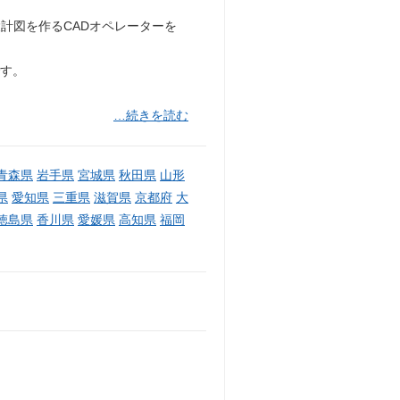
計図を作るCADオペレーターを
です。
…続きを読む
青森県
岩手県
宮城県
秋田県
山形
県
愛知県
三重県
滋賀県
京都府
大
徳島県
香川県
愛媛県
高知県
福岡