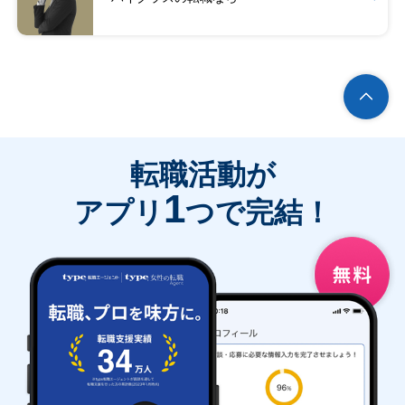
転職活動が
1
アプリ
つで完結！