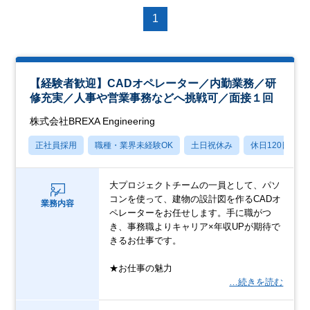
1
【経験者歓迎】CADオペレーター／内勤業務／研
修充実／人事や営業事務などへ挑戦可／面接１回
株式会社BREXA Engineering
正社員採用
職種・業界未経験OK
土日祝休み
休日120日以上
大プロジェクトチームの一員として、パソ
コンを使って、建物の設計図を作るCADオ
業務内容
ペレーターをお任せします。手に職がつ
き、事務職よりキャリア×年収UPが期待で
きるお仕事です。
★お仕事の魅力
…続きを読む