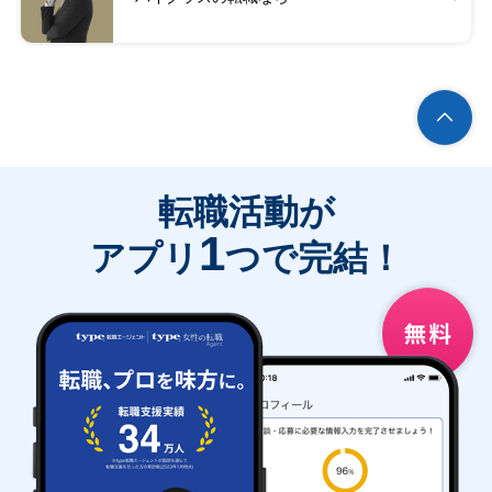
転職活動が
1
アプリ
つで完結！