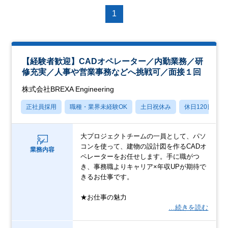
1
【経験者歓迎】CADオペレーター／内勤業務／研
修充実／人事や営業事務などへ挑戦可／面接１回
株式会社BREXA Engineering
正社員採用
職種・業界未経験OK
土日祝休み
休日120日以上
大プロジェクトチームの一員として、パソ
コンを使って、建物の設計図を作るCADオ
業務内容
ペレーターをお任せします。手に職がつ
き、事務職よりキャリア×年収UPが期待で
きるお仕事です。
★お仕事の魅力
…続きを読む