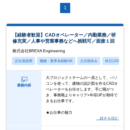
1
【経験者歓迎】CADオペレーター／内勤業務／研
修充実／人事や営業事務などへ挑戦可／面接１回
株式会社BREXA Engineering
正社員採用
職種・業界未経験OK
土日祝休み
休日120日以上
大プロジェクトチームの一員として、パソ
コンを使って、建物の設計図を作るCADオ
業務内容
ペレーターをお任せします。手に職がつ
き、事務職よりキャリア×年収UPが期待で
きるお仕事です。
★お仕事の魅力
…続きを読む