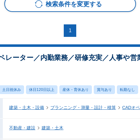
検索条件を変更する
1
オペレーター／内勤業務／研修充実／人事や営
土日祝休み
休日120日以上
産休・育休あり
賞与あり
転勤なし
建築・土木・設備
プランニング・測量・設計・積算
CADオ
不動産・建設
建築・土木