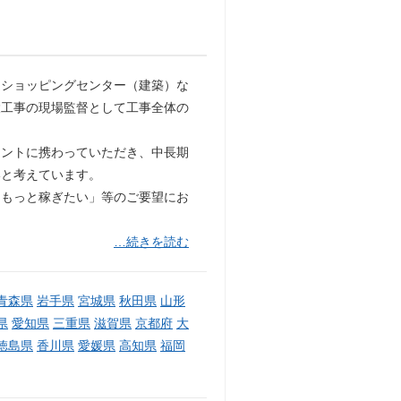
・ショッピングセンター（建築）な
設工事の現場監督として工事全体の
メントに携わっていただき、中長期
いと考えています。
「もっと稼ぎたい」等のご要望にお
…続きを読む
青森県
岩手県
宮城県
秋田県
山形
県
愛知県
三重県
滋賀県
京都府
大
徳島県
香川県
愛媛県
高知県
福岡