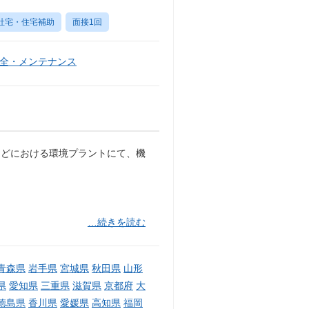
社宅・住宅補助
面接1回
全・メンテナンス
などにおける環境プラントにて、機
…続きを読む
青森県
岩手県
宮城県
秋田県
山形
県
愛知県
三重県
滋賀県
京都府
大
徳島県
香川県
愛媛県
高知県
福岡