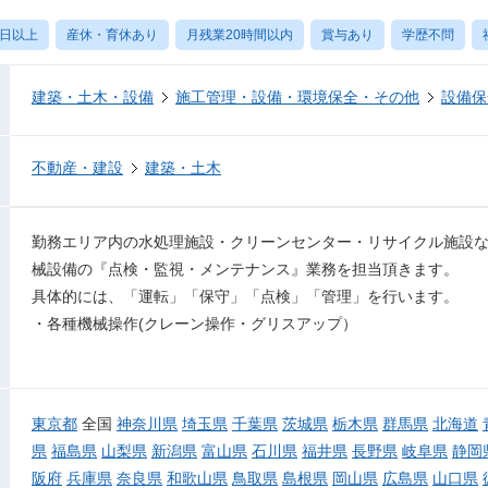
0日以上
産休・育休あり
月残業20時間以内
賞与あり
学歴不問
建築・土木・設備
施工管理・設備・環境保全・その他
設備保
不動産・建設
建築・土木
勤務エリア内の水処理施設・クリーンセンター・リサイクル施設
械設備の『点検・監視・メンテナンス』業務を担当頂きます。
具体的には、「運転」「保守」「点検」「管理」を行います。
・各種機械操作(クレーン操作・グリスアップ）
東京都
全国
神奈川県
埼玉県
千葉県
茨城県
栃木県
群馬県
北海道
県
福島県
山梨県
新潟県
富山県
石川県
福井県
長野県
岐阜県
静岡
阪府
兵庫県
奈良県
和歌山県
鳥取県
島根県
岡山県
広島県
山口県