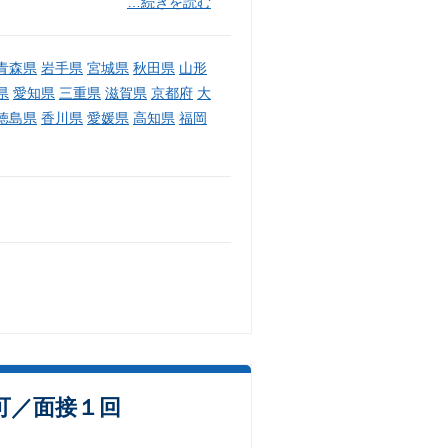
…続きを読む
青森県
岩手県
宮城県
秋田県
山形
県
愛知県
三重県
滋賀県
京都府
大
徳島県
香川県
愛媛県
高知県
福岡
可／面接１回