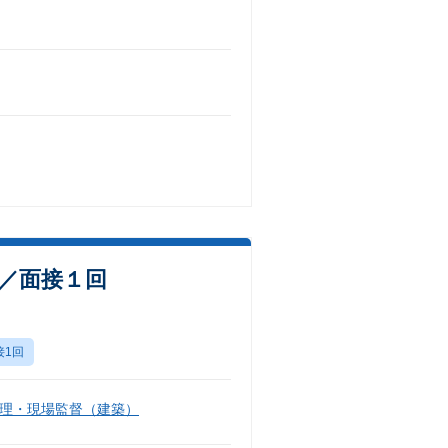
数／面接１回
接1回
理・現場監督（建築）