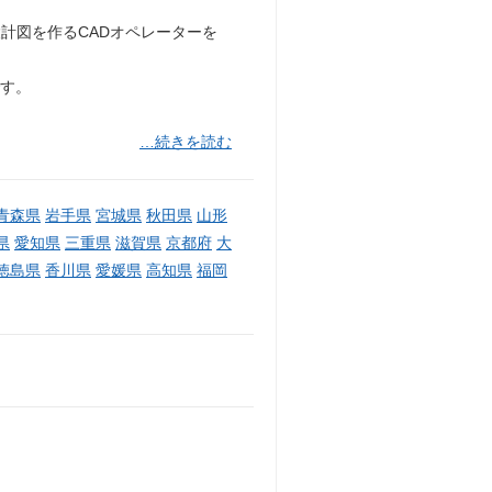
計図を作るCADオペレーターを
です。
…続きを読む
青森県
岩手県
宮城県
秋田県
山形
県
愛知県
三重県
滋賀県
京都府
大
徳島県
香川県
愛媛県
高知県
福岡