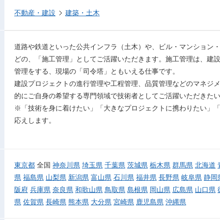
不動産・建設
建築・土木
道路や鉄道といった公共インフラ（土木）や、ビル・マンション
どの、「施工管理」としてご活躍いただきます。施工管理は、建
管理をする、現場の「司令塔」ともいえる仕事です。
建設プロジェクトの進行管理や工程管理、品質管理などのマネジ
的にご自身の希望する専門領域で技術者としてご活躍いただきた
※「技術を身に着けたい」「大きなプロジェクトに携わりたい」
応えします。
東京都
全国
神奈川県
埼玉県
千葉県
茨城県
栃木県
群馬県
北海道
県
福島県
山梨県
新潟県
富山県
石川県
福井県
長野県
岐阜県
静岡
阪府
兵庫県
奈良県
和歌山県
鳥取県
島根県
岡山県
広島県
山口県
県
佐賀県
長崎県
熊本県
大分県
宮崎県
鹿児島県
沖縄県