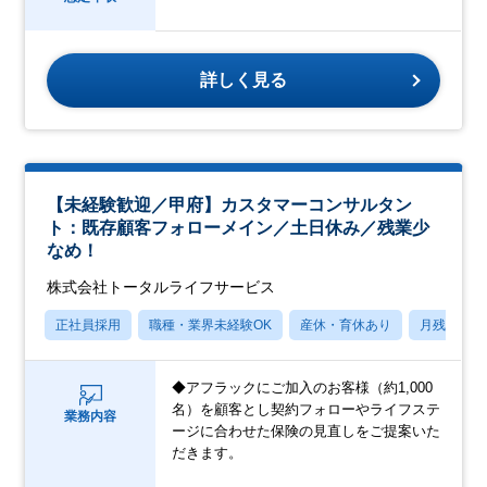
詳しく見る
【未経験歓迎／甲府】カスタマーコンサルタン
ト：既存顧客フォローメイン／土日休み／残業少
なめ！
株式会社トータルライフサービス
正社員採用
職種・業界未経験OK
産休・育休あり
月残業20
◆アフラックにご加入のお客様（約1,000
名）を顧客とし契約フォローやライフステ
業務内容
ージに合わせた保険の見直しをご提案いた
だきます。