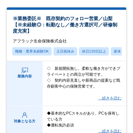
※業務委託※ 既存契約のフォロー営業／山梨
【※未経験◎：転勤なし／働き方選択可／研修制
度充実】
アフラック生命保険株式会社
職種・業界未経験OK
土日祝休み
休日120日以上
産休・育休
◇ 新規開拓無し。柔軟な働き方ができプ
ライベートとの両立が可能です。
業務内容
◇ 契約内容見直しや新商品の提案など既
存顧客中心の保険営業です。
…続きを読む
◆基本的なPCスキルがあり、PCを保有し
ている方
対象となる方
◆運転免許必須
…続きを読む