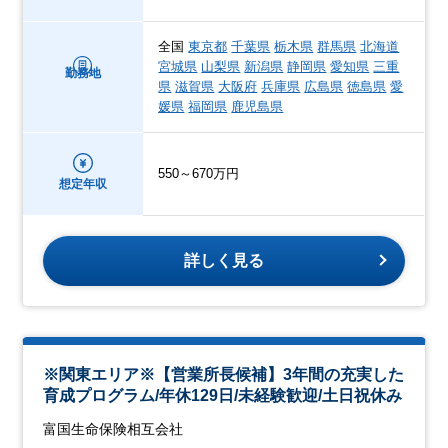
全国
東京都
千葉県
栃木県
群馬県
北海道
宮城県
山梨県
新潟県
静岡県
愛知県
三重
勤務地
県
滋賀県
大阪府
兵庫県
広島県
徳島県
愛
媛県
福岡県
鹿児島県
550～670万円
想定年収
詳しく見る
※関東エリア※【営業所長候補】3年間の充実した
育成プログラム/年休129日/未経験歓迎/土日祝休み
富国生命保険相互会社