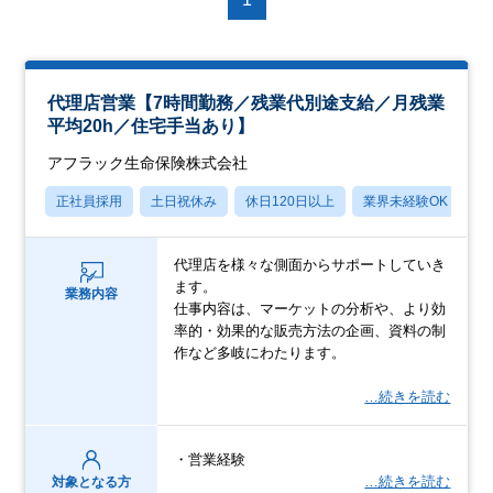
代理店営業【7時間勤務／残業代別途支給／月残業
平均20h／住宅手当あり】
アフラック生命保険株式会社
正社員採用
土日祝休み
休日120日以上
業界未経験OK
産
代理店を様々な側面からサポートしていき
ます。
業務内容
仕事内容は、マーケットの分析や、より効
率的・効果的な販売方法の企画、資料の制
作など多岐にわたります。
…続きを読む
・営業経験
…続きを読む
対象となる方