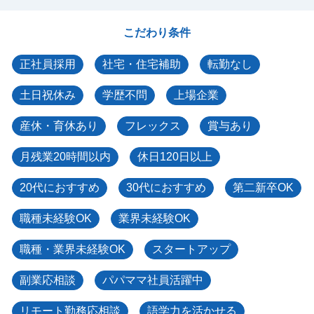
こだわり条件
正社員採用
社宅・住宅補助
転勤なし
土日祝休み
学歴不問
上場企業
産休・育休あり
フレックス
賞与あり
月残業20時間以内
休日120日以上
20代におすすめ
30代におすすめ
第二新卒OK
職種未経験OK
業界未経験OK
職種・業界未経験OK
スタートアップ
副業応相談
パパママ社員活躍中
リモート勤務応相談
語学力を活かせる