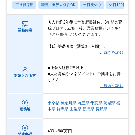
正社員採用
職種・業界未経験OK
土日祝休み
休日120日以上
★入社約2年後に営業所長補佐、3年間の育
成プログラム修了後、営業所長というキャ
業務内容
リアを目指していただきます。
【1】基礎研修（通算3ヶ月間）：
…続きを読む
■社会人経験2年以上
■人材育成やマネジメントにご興味をお持
対象となる方
ちの方
…続きを読む
東京都
神奈川県
埼玉県
千葉県
茨城県
栃
木県
群馬県
山梨県
新潟県
長野県
勤務地
400～600万円
想定年収