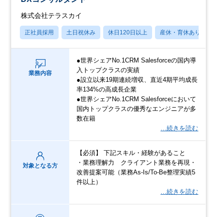
株式会社テラスカイ
正社員採用
土日祝休み
休日120日以上
産休・育休あり
●世界シェアNo.1CRM Salesforceの国内導
入トップクラスの実績
業務内容
●設立以来19期連続増収、直近4期平均成長
率134%の高成長企業
●世界シェアNo.1CRM Salesforceにおいて
国内トップクラスの優秀なエンジニアが多
数在籍
…続きを読む
【必須】 下記スキル・経験があること
・業務理解力 クライアント業務を再現・
対象となる方
改善提案可能（業務As-Is/To-Be整理実績5
件以上）
…続きを読む