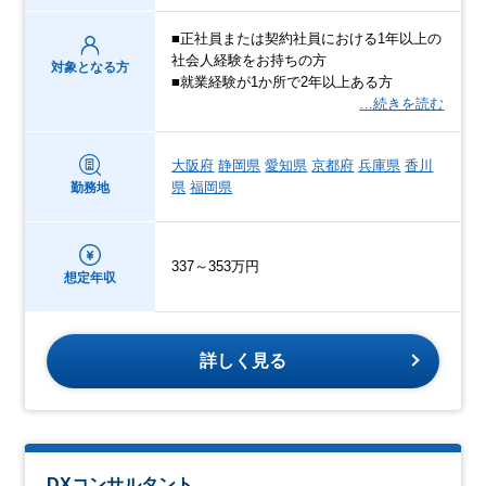
■正社員または契約社員における1年以上の
社会人経験をお持ちの方
対象となる方
■就業経験が1か所で2年以上ある方
…続きを読む
大阪府
静岡県
愛知県
京都府
兵庫県
香川
県
福岡県
勤務地
337～353万円
想定年収
詳しく見る
DXコンサルタント