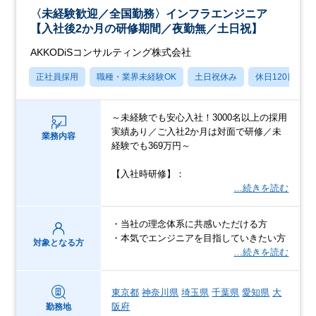
〈未経験歓迎／全国勤務〉インフラエンジニア
【入社後2か月の研修期間／夜勤無／土日祝】
AKKODiSコンサルティング株式会社
正社員採用
職種・業界未経験OK
土日祝休み
休日120日以上
～未経験でも安心入社！3000名以上の採用
実績あり／ご入社2か月は対面で研修／未
業務内容
経験でも369万円～
【入社時研修】：
…続きを読む
・当社の理念体系に共感いただける方
・本気でエンジニアを目指していきたい方
対象となる方
…続きを読む
東京都
神奈川県
埼玉県
千葉県
愛知県
大
阪府
勤務地