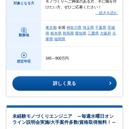
モノづくりへご興味のある方、手に職を付
対象となる方
けたい方、ぜひご応募ください！
…続きを読む
東京都
全国
神奈川県
埼玉県
千葉県
茨城
県
栃木県
群馬県
愛知県
三重県
大阪府
兵
勤務地
庫県
福岡県
345～800万円
想定年収
詳しく見る
未経験モノづくりエンジニア ～毎週水曜日オン
ライン説明会実施/大手案件多数/資格取得無料！～