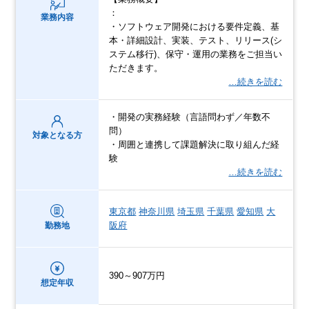
：
業務内容
・ソフトウェア開発における要件定義、基
本・詳細設計、実装、テスト、リリース(シ
ステム移行)、保守・運用の業務をご担当い
ただきます。
…続きを読む
・開発の実務経験（言語問わず／年数不
問）
対象となる方
・周囲と連携して課題解決に取り組んだ経
験
…続きを読む
東京都
神奈川県
埼玉県
千葉県
愛知県
大
阪府
勤務地
390～907万円
想定年収