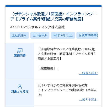
〈ポテンシャル歓迎／1回面接〉インフラエンジニ
ア【プライム案件9割超／充実の研修制度】
AKKODiSコンサルティング株式会社
正社員採用
土日祝休み
休日120日以上
月残業20時間以内
【有給取得率95.9％／従業員数7,000人超
／充実の研修・教育体制／プライム案件9
業務内容
割超／上流工程】
【業務概要】：
…続きを読む
以下いずれかのご経験をお持ちの方
・インフラエンジニアの実務経験（半年以
対象となる方
上）
…続きを読む