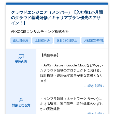
クラウドエンジニア（メンバー）【入社後1か月間
のクラウド基礎研修／キャリアプラン優先のアサ
イン！】
AKKODiSコンサルティング株式会社
正社員採用
土日祝休み
休日120日以上
月残業20時間以内
【業務概要】
：
業務内容
・AWS・Azure・Google Cloudなどを用い
たクラウド領域のプロジェクトにおける、
設計構築・運用保守業務が主な業務となり
ます
…続きを読む
・インフラ領域（ネットワーク,サーバ)に
おける監視、運用保守、設計構築のいずれ
対象となる方
かの実務経験
…続きを読む