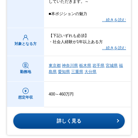
していただきます。～
■本ポジションの魅力
…続きを読む
【下記いずれも必須】
・社会人経験が1年以上ある方
対象となる方
…続きを読む
東京都
神奈川県
栃木県
岩手県
宮城県
福
島県
愛知県
三重県
大分県
勤務地
400～460万円
想定年収
詳しく見る