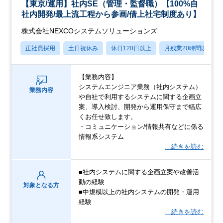
【東京/運用】社内SE（管理・監督職）【100%自
社内開発/最上流工程から参画/借上社宅制度あり】
株式会社NEXCOシステムソリューションズ
正社員採用
土日祝休み
休日120日以上
月残業20時間以内
【業務内容】
システムエンジニア業務（社内システム）
業務内容
や自社で利用するシステムに関する企画立
案、導入検討、開発から運用保守まで幅広
くお任せ致します。
・コミュニケーション/情報共有などに係る
情報系システム
…続きを読む
■社内システムに関する企画立案や改善活
動の経験
対象となる方
■中規模以上の社内システムの開発・運用
経験
…続きを読む