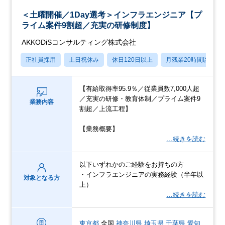
＜土曜開催／1Day選考＞インフラエンジニア【プ
ライム案件9割超／充実の研修制度】
AKKODiSコンサルティング株式会社
正社員採用
土日祝休み
休日120日以上
月残業20時間以内
【有給取得率95.9％／従業員数7,000人超
／充実の研修・教育体制／プライム案件9
業務内容
割超／上流工程】
【業務概要】
…続きを読む
以下いずれかのご経験をお持ちの方
・インフラエンジニアの実務経験（半年以
対象となる方
上）
…続きを読む
東京都
全国
神奈川県
埼玉県
千葉県
愛知