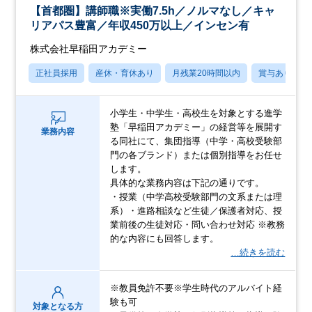
【首都圏】講師職※実働7.5h／ノルマなし／キャ
リアパス豊富／年収450万以上／インセン有
株式会社早稲田アカデミー
正社員採用
産休・育休あり
月残業20時間以内
賞与あり
小学生・中学生・高校生を対象とする進学
塾「早稲田アカデミー」の経営等を展開す
業務内容
る同社にて、集団指導（中学・高校受験部
門の各ブランド）または個別指導をお任せ
します。
具体的な業務内容は下記の通りです。
・授業（中学高校受験部門の文系または理
系）・進路相談など生徒／保護者対応、授
業前後の生徒対応・問い合わせ対応 ※教務
的な内容にも回答します。
…続きを読む
※教員免許不要※学生時代のアルバイト経
験も可
対象となる方