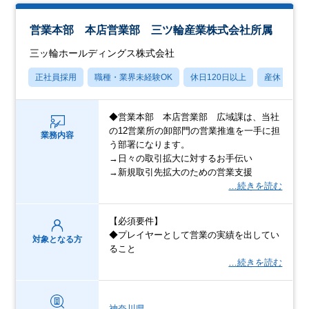
営業本部 本店営業部 三ツ輪産業株式会社所属
三ッ輪ホールディングス株式会社
正社員採用
職種・業界未経験OK
休日120日以上
産休・育休
◆営業本部 本店営業部 広域課は、当社
の12営業所の卸部門の営業推進を一手に担
業務内容
う部署になります。
→日々の取引拡大に対するお手伝い
→新規取引先拡大のための営業支援
…続きを読む
【必須要件】
◆プレイヤーとして営業の実績を出してい
対象となる方
ること
…続きを読む
神奈川県