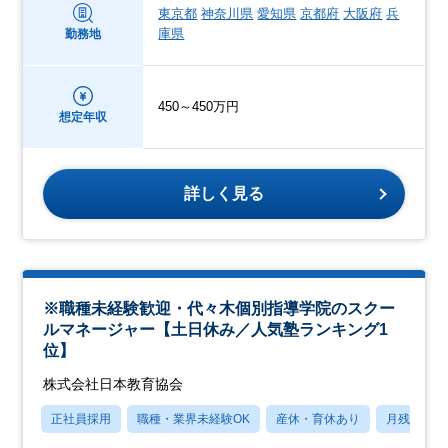
東京都
神奈川県
愛知県
京都府
大阪府
兵
庫県
勤務地
450～450万円
想定年収
詳しく見る
※職種未経験歓迎・代々木個別指導学院のスクー
ルマネージャー【土日休み／人気塾ランキング1
位】
株式会社日本教育協会
正社員採用
職種・業界未経験OK
産休・育休あり
月残業20