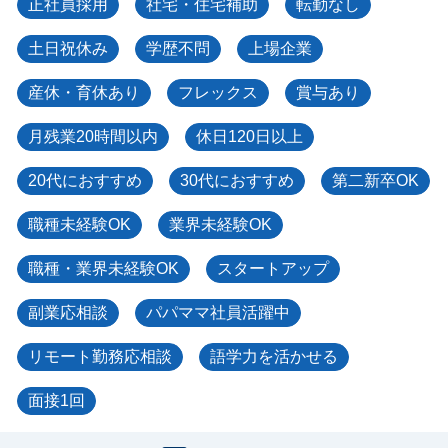
正社員採用
社宅・住宅補助
転勤なし
土日祝休み
学歴不問
上場企業
産休・育休あり
フレックス
賞与あり
月残業20時間以内
休日120日以上
20代におすすめ
30代におすすめ
第二新卒OK
職種未経験OK
業界未経験OK
職種・業界未経験OK
スタートアップ
副業応相談
パパママ社員活躍中
リモート勤務応相談
語学力を活かせる
面接1回