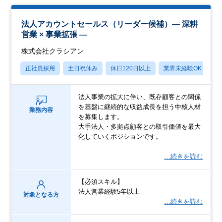
法人アカウントセールス（リーダー候補）― 深耕
営業 × 事業拡張 ―
株式会社クラシアン
正社員採用
土日祝休み
休日120日以上
業界未経験OK
賞
法人事業の拡大に伴い、既存顧客との関係
を基盤に継続的な収益成長を担う中核人材
業務内容
を募集します。
大手法人・多拠点顧客との取引価値を最大
化していくポジションです。
…続きを読む
【必須スキル】
法人営業経験5年以上
対象となる方
…続きを読む