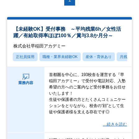
【未経験OK】受付事務 ～平均残業6h／女性活
躍／有給取得率ほぼ100％／賞与3.8か月分～
株式会社早稲田アカデミー
正社員採用
職種・業界未経験OK
産休・育休あり
月残業20
首都圏を中心に、193校舎を運営する『早
稲田アカデミー』で受付や電話対応、入塾
業務内容
希望の方へのご案内など受付事務をお任せ
いたします！
生徒や保護者の方とたくさんコミュニケー
ションをとりながら、校舎の“顔”として生
徒や保護者様を支える存在です◎
…続きを読む