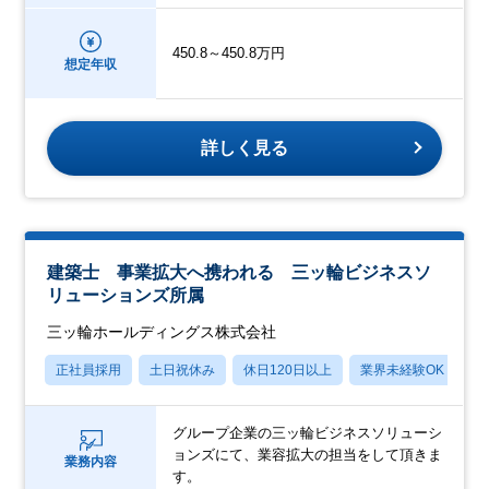
450.8～450.8万円
想定年収
詳しく見る
建築士 事業拡大へ携われる 三ッ輪ビジネスソ
リューションズ所属
三ッ輪ホールディングス株式会社
正社員採用
土日祝休み
休日120日以上
業界未経験OK
産
グループ企業の三ッ輪ビジネスソリューシ
ョンズにて、業容拡大の担当をして頂きま
業務内容
す。