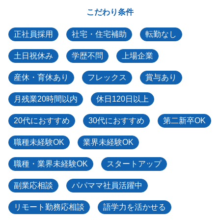
こだわり条件
正社員採用
社宅・住宅補助
転勤なし
土日祝休み
学歴不問
上場企業
産休・育休あり
フレックス
賞与あり
月残業20時間以内
休日120日以上
20代におすすめ
30代におすすめ
第二新卒OK
職種未経験OK
業界未経験OK
職種・業界未経験OK
スタートアップ
副業応相談
パパママ社員活躍中
リモート勤務応相談
語学力を活かせる