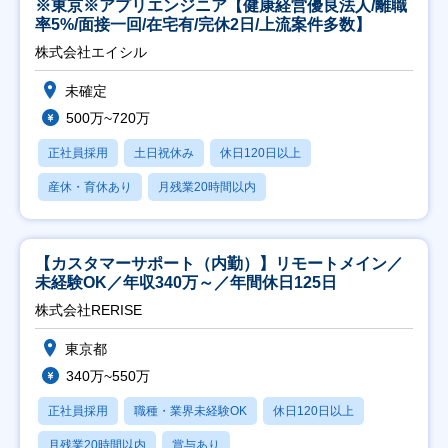
※東京※アプリエンジニア【健康経営優良法人/離職
率5%/面接一回/在宅有/完休2日/上流案件多数】
株式会社エイシル
未確定
500万~720万
正社員採用
土日祝休み
休日120日以上
産休・育休あり
月残業20時間以内
【カスタマーサポート（内勤）】リモートメイン／
未経験OK／年収340万～／年間休日125日
株式会社RERISE
東京都
340万~550万
正社員採用
職種・業界未経験OK
休日120日以上
月残業20時間以内
賞与あり