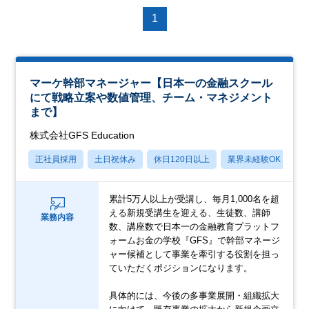
1
マーケ幹部マネージャー【日本一の金融スクール
にて戦略立案や数値管理、チーム・マネジメント
まで】
株式会社GFS Education
正社員採用
土日祝休み
休日120日以上
業界未経験OK
産
累計5万人以上が受講し、毎月1,000名を超
える新規受講生を迎える、生徒数、講師
業務内容
数、講座数で日本一の金融教育プラットフ
ォームお金の学校『GFS』で幹部マネージ
ャー候補として事業を牽引する役割を担っ
ていただくポジションになります。
具体的には、今後の多事業展開・組織拡大