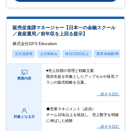
販売促進課マネージャー【日本一の金融スクール
／資産運用／前年収を上回る提示】
株式会社GFS Education
正社員採用
土日祝休み
休日120日以上
業界未経験OK
産
◾️売上目標の管理と戦略立案
既存生徒を対象としたアップセルや延長プ
業務内容
ランの販売戦略を立案。
…続きを読む
◆営業マネジメント（必須）
チーム10名以上を統括し、売上数字を明確
対象となる方
に伸ばした経験
…続きを読む