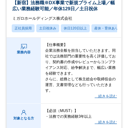
【新宿】法務職※DX事業で新規プライム上場／幅
広い業務経験可能／年休129日／土日祝休
ミガロホールディングス株式会社
正社員採用
土日祝休み
休日120日以上
産休・育休あり
【仕事概要】
企業法務全般を担当していただきます。同
業務内容
社では法務部門の重要性を高く評価してお
り、契約書の作成やレビューからコンプラ
イアンス対応、紛争解決まで、幅広い業務
を経験できます。
さらに、総務として株主総会や取締役会の
運営、文書管理なども行っていただきま
す。
…続きを読む
【必須（MUST）】
・法務での実務経験3年以上
対象となる方
…続きを読む