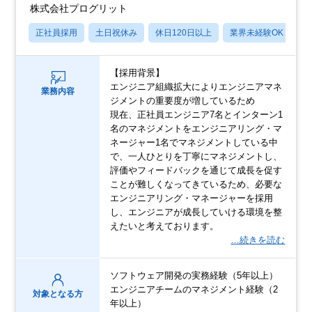
株式会社プログリット
正社員採用
土日祝休み
休日120日以上
業界未経験OK
産
【採用背景】
エンジニア組織拡大によりエンジニアマネ
業務内容
ジメントの重要度が増しているため
現在、正社員エンジニア7名とインターン1
名のマネジメントをエンジニアリング・マ
ネージャー1名でマネジメントしている中
で、一人ひとりを丁寧にマネジメントし、
評価やフィードバックを通じて成長を促す
ことが難しくなってきているため、必要な
エンジニアリング・マネージャーを採用
し、エンジニアが成長していける環境を整
えたいと考えております。
…続きを読む
ソフトウェア開発の実務経験（5年以上）
エンジニアチームのマネジメント経験（2
対象となる方
年以上）