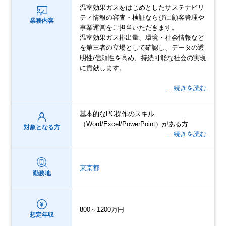
温室効果ガスをはじめとしたサステナビリ
ティ情報の審査・検証ならびに顧客管理や
業務内容
事業運営をご担当いただきます。
温室効果ガス排出量、環境・社会情報など
を第三者の立場として確認し、データの透
明性/信頼性を高め、持続可能な社会の実現
に貢献します。
…続きを読む
基本的なPC操作のスキル
（Word/Excel/PowerPoint）がある方
対象となる方
…続きを読む
東京都
勤務地
800～1200万円
想定年収