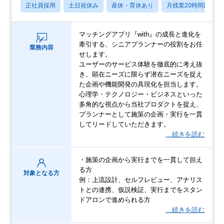
正社員採用
土日祝休み
産休・育休あり
月残業20時間以内
マッチングアプリ『with』の成長と進化を
牽引する、シニアプランナーの役割をお任
業務内容
せします。
ユーザーのサービス体験を徹底的に考え抜
き、顕在ニーズに限らず潜在ニーズを捉え
た企画や機能開発の具現化を担当します。
心理学・テクノロジー・ビジネスといった
多角的な視点から当社プロダクトを捉え、
プランナーとして施策の企画・実行を一貫
してリードしていただきます。
…続きを読む
・施策の企画から実行までを一貫して担え
る方
対象となる方
例：上流設計、セルフレビュー、アナリス
トとの連携、仮説検証、実行までをスタン
ドアロンで進められる方
…続きを読む