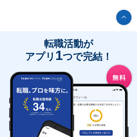
転職活動が
1
アプリ
つで完結！