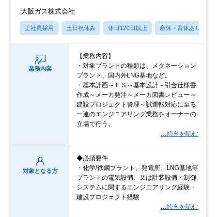
大阪ガス株式会社
正社員採用
土日祝休み
休日120日以上
産休・育休あり
【業務内容】
・対象プラントの種類は、メタネーション
業務内容
プラント、国内外LNG基地など。
・基本計画～ＦＳ～基本設計～引合仕様書
作成～メーカ発注～メーカ図書レビュー～
建設プロジェクト管理～試運転対応に至る
一連のエンジニアリング業務をオーナーの
立場で行う。
…続きを読む
◆必須要件
・化学/鉄鋼プラント、発電所、LNG基地等
対象となる方
プラントの電気設備、又は計装設備・制御
システムに関するエンジニアリング経験・
建設プロジェクト経験
…続きを読む