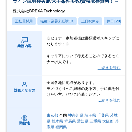
ライン説明会実施/大手案件多数/資格取得無料！～
株式会社BREXA Technology
正社員採用
職種・業界未経験OK
土日祝休み
休日120日以上
※セミナー参加者様は書類選考スキップに
なります！※
業務内容
キャリアについて考えることのできるセミ
ナー求人です。
…続きを読む
全国各地に拠点があります。
モノづくりへご興味のある方、手に職を付
対象となる方
けたい方、ぜひご応募ください！
…続きを読む
東京都
全国
神奈川県
埼玉県
千葉県
茨城
県
栃木県
群馬県
愛知県
三重県
大阪府
兵
勤務地
庫県
福岡県