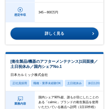
345～800万円
想定年収
詳しく見る
[衛生製品/機器のアフターメンテナンス]1回面接／
土日祝休み／国内シェアNo.1
日本カルミック株式会社
正社員採用
職種・業界未経験OK
土日祝休み
休日120日以上
国内シェア90%超、誰もが目にしたことの
ある「calmic」ブランドの衛生製品を使用
業務内容
いただいている拠点へ訪問（1日10件程）