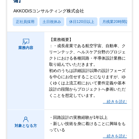
備】
AKKODiSコンサルティング株式会社
正社員採用
土日祝休み
休日120日以上
月残業20時間以内
【業務概要】
：・成長産業である航空宇宙、自動車、ク
業務内容
リーンテック、ヘルスケア分野のプロジェ
クトにおける各種回路・半導体設計業務に
取り組んでいただきます。
初めのうちは詳細設計以降の設計フェーズ
を中心にお任せすることになりますが、ゆ
くゆくは上流工程において要件定義や基本
設計の段階からプロジェクトへ参画いただ
くことを想定しています。
…続きを読む
・回路設計の実務経験が1年以上
・新しい技術を身に着けることに興味をも
対象となる方
っている
…続きを読む