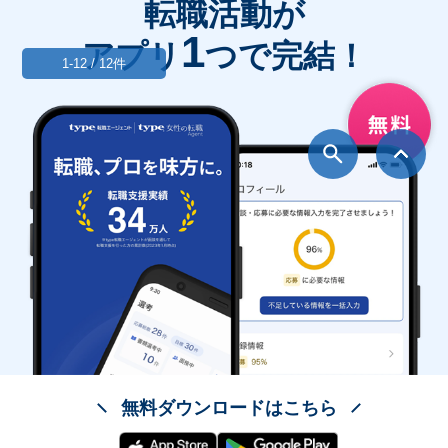
転職活動が
1
アプリ
つで完結！
1-12 / 12件
無料ダウンロードはこちら