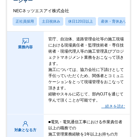
ージャー
NECネッツエスアイ株式会社
正社員採用
土日祝休み
休日120日以上
産休・育休あり
官庁、自治体、道路管理会社等の施工現場
における現場責任者・監理技術者・専任技
業務内容
術者・現場代理人等の施工管理及びプロジ
ェクトマネジメント業務をおこなって頂き
ます。
施工については、協力会社に下請けとして
手伝っていただくため、関係者とコミュニ
ケーションをとって現場管理をおこなって
頂きます。
経験やスキルに応じて、部内OJTを通じて
学んで頂くことが可能です。
…続きを読む
■電気・電気通信工事における作業責任者
以上の職務での
対象となる方
施工管理業務経験を1年以上お持ちの方