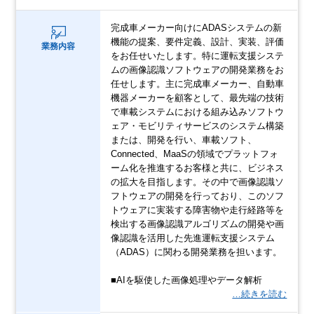
完成車メーカー向けにADASシステムの新
機能の提案、要件定義、設計、実装、評価
業務内容
をお任せいたします。特に運転支援システ
ムの画像認識ソフトウェアの開発業務をお
任せします。主に完成車メーカー、自動車
機器メーカーを顧客として、最先端の技術
で車載システムにおける組み込みソフトウ
ェア・モビリティサービスのシステム構築
または、開発を行い、車載ソフト、
Connected、MaaSの領域でプラットフォ
ーム化を推進するお客様と共に、ビジネス
の拡大を目指します。その中で画像認識ソ
フトウェアの開発を行っており、このソフ
トウェアに実装する障害物や走行経路等を
検出する画像認識アルゴリズムの開発や画
像認識を活用した先進運転支援システム
（ADAS）に関わる開発業務を担います。
■AIを駆使した画像処理やデータ解析
…続きを読む