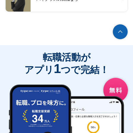
転職活動が
1
アプリ
つで完結！