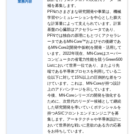
業務内容
補を募集します。
PFNのさまざまな研究開発や事業は、機械
学習やシミュレーションを中心とした膨大
な計算量によって支えられています。計算
基盤の心臓部はアクセラレータであり、
PFNでは独自の原理にもとづくアクセラレ
ータであるMN-Core™およびその後継であ
るMN-Core2(開発中仮称)を開発・活用して
います。2022年現在、MN-Coreはスーパー
コンピュータの省電力性能を競うGreen500
Listにおいて世界一位であり、またより先
端である半導体プロセスを利用している二
位以下に対して15%以上の圧倒的な差をつ
けています。これは、MN-Coreが持つ設計
上のアドバンテージを示しています。
今後、MN-Coreシリーズの開発を強化する
ために、次世代のリーダー候補として継続
した研究開発を率いていくポテンシャルを
持つASICフロントエンドエンジニアを募
集します。アーキテクチャや半導体設計に
おいて世界的な戦いに意欲のある方の応募
をお待ちしています。