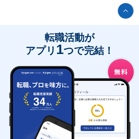
転職活動が
1
アプリ
つで完結！