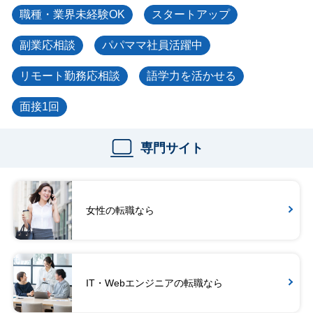
職種・業界未経験OK
スタートアップ
副業応相談
パパママ社員活躍中
リモート勤務応相談
語学力を活かせる
面接1回
専門サイト
女性の転職なら
IT・Webエンジニアの転職なら