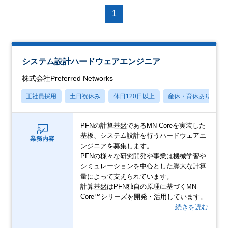
1
システム設計ハードウェアエンジニア
株式会社Preferred Networks
正社員採用
土日祝休み
休日120日以上
産休・育休あり
PFNの計算基盤であるMN-Coreを実装した
基板、システム設計を行うハードウェアエ
業務内容
ンジニアを募集します。
PFNの様々な研究開発や事業は機械学習や
シミュレーションを中心とした膨大な計算
量によって支えられています。
計算基盤はPFN独自の原理に基づくMN-
Core™シリーズを開発・活用しています。
…続きを読む