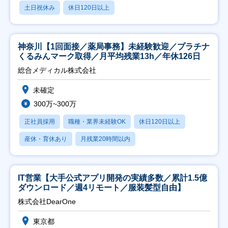
土日祝休み
休日120日以上
神奈川【1回面接／薬局事務】未経験歓迎／プラチナ
くるみんマーク取得／月平均残業13h／年休126日
総合メディカル株式会社
未確定
300万~300万
正社員採用
職種・業界未経験OK
休日120日以上
産休・育休あり
月残業20時間以内
IT営業【大手公式アプリ開発の実績多数／累計1.5億
ダウンロード／週4リモート／服装髪型自由】
株式会社DearOne
東京都