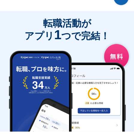
転職活動が
1
アプリ
つで完結！