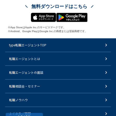
無料ダウンロードはこちら
※App StoreはApple Inc.のサービスマークです。
※Android、Google PlayはGoogle Inc.の商標または登録商標です。
type転職エージェントTOP
転職エージェントとは
転職エージェントの面談
転職相談会・セミナー
転職ノウハウ
よくあるご質問