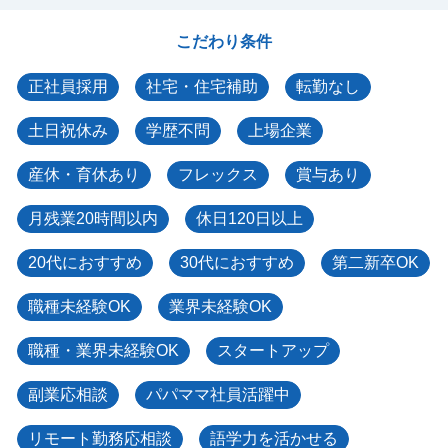
こだわり条件
正社員採用
社宅・住宅補助
転勤なし
土日祝休み
学歴不問
上場企業
産休・育休あり
フレックス
賞与あり
月残業20時間以内
休日120日以上
20代におすすめ
30代におすすめ
第二新卒OK
職種未経験OK
業界未経験OK
職種・業界未経験OK
スタートアップ
副業応相談
パパママ社員活躍中
リモート勤務応相談
語学力を活かせる